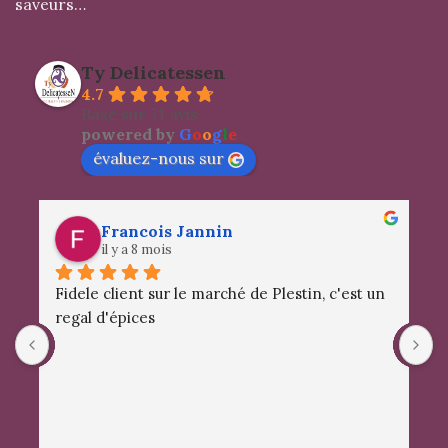
saveurs…
Ty Delicatessen
4.7
Basé sur 71 avis
powered by
G
o
o
g
l
e
évaluez-nous sur
Francois Jannin
il y a 8 mois
Fidele client sur le marché de Plestin, c'est un 
S
regal d'épices
a
d
m
c
e