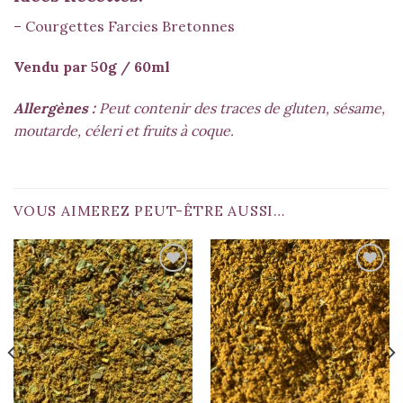
– Courgettes Farcies Bretonnes
Vendu par 50g / 60ml
Allergènes :
Peut contenir des traces de gluten, sésame,
moutarde, céleri et fruits à coque.
VOUS AIMEREZ PEUT-ÊTRE AUSSI…
Ajouter
Ajouter
à la liste
à la liste
d’envies
d’envies