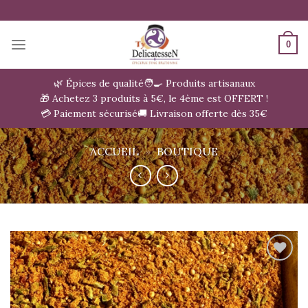
Passer
au
contenu
0
🌿 Épices de qualité
🧑‍🍳 Produits artisanaux
🎁 Achetez 3 produits à 5€, le 4ème est OFFERT !
💳 Paiement sécurisé
🚚 Livraison offerte dès 35€
ACCUEIL
»
BOUTIQUE
Ajouter