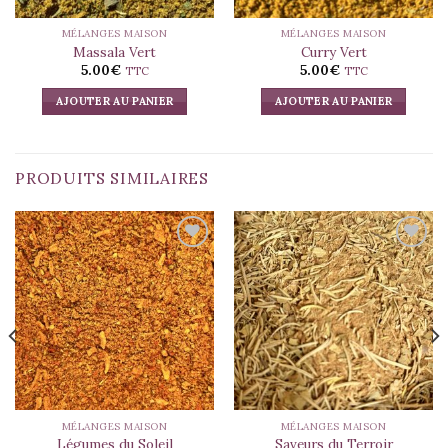
MÉLANGES MAISON
MÉLANGES MAISON
Massala Vert
Curry Vert
5.00
€
5.00
€
TTC
TTC
AJOUTER AU PANIER
AJOUTER AU PANIER
PRODUITS SIMILAIRES
Ajouter
Ajouter
à la liste
à la liste
d’envies
d’envies
MÉLANGES MAISON
MÉLANGES MAISON
Légumes du Soleil
Saveurs du Terroir