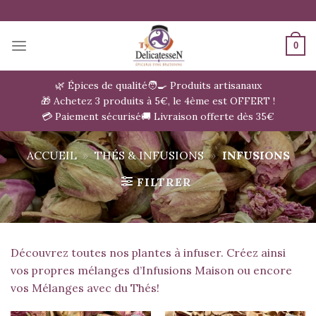
Passer
au
contenu
0
🌿 Épices de qualité
🧑‍🍳 Produits artisanaux
🎁 Achetez 3 produits à 5€, le 4ème est OFFERT !
💳 Paiement sécurisé
🚚 Livraison offerte dès 35€
ACCUEIL
»
THÉS & INFUSIONS
»
INFUSIONS
FILTRER
Découvrez toutes nos plantes à infuser. Créez ainsi
vos propres mélanges d’Infusions Maison ou encore
vos Mélanges avec du
Thés
!