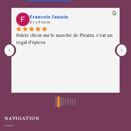
Francois Jannin
il y a 8 mois
Fidele client sur le marché de Plestin, c'est un 
S
regal d'épices
a
d
m
c
e
NAVIGATION