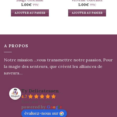
Sauge Officinale
Verveine Odorante
5.00
€
5.00
€
TTC
TTC
AJOUTER AU PANIER
AJOUTER AU PANIER
A PROPOS
Notre mission …vous transmettre notre passion, Pour
la magie des senteurs, que créent les alliances de
saveurs…
Ty Delicatessen
4.7
Basé sur 71 avis
powered by
G
o
o
g
l
e
évaluez-nous sur