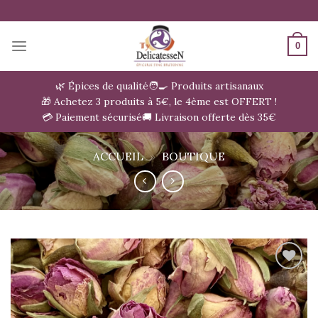
Passer
au
contenu
0
🌿 Épices de qualité
🧑‍🍳 Produits artisanaux
🎁 Achetez 3 produits à 5€, le 4ème est OFFERT !
💳 Paiement sécurisé
🚚 Livraison offerte dès 35€
ACCUEIL
»
BOUTIQUE