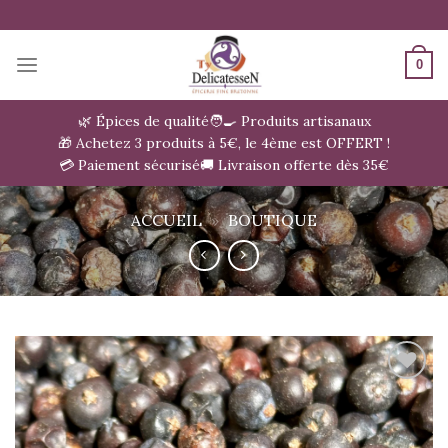
Passer
au
contenu
0
🌿 Épices de qualité
🧑‍🍳 Produits artisanaux
🎁 Achetez 3 produits à 5€, le 4ème est OFFERT !
💳 Paiement sécurisé
🚚 Livraison offerte dès 35€
ACCUEIL
»
BOUTIQUE