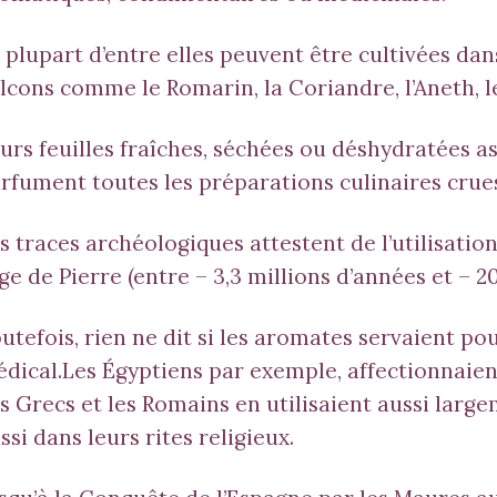
 plupart d’entre elles peuvent être cultivées da
lcons comme le
Romarin
, la
Coriandre
, l’
Aneth
, 
urs feuilles fraîches, séchées ou déshydratées a
rfument toutes les préparations culinaires crues
s traces archéologiques attestent de l’utilisatio
Age de Pierre (entre – 3,3 millions d’années et –
20
utefois, rien ne dit si les aromates servaient po
dical.Les Égyptiens par exemple, affectionnaient l
s Grecs et les Romains en utilisaient aussi larg
ssi dans leurs rites religieux.