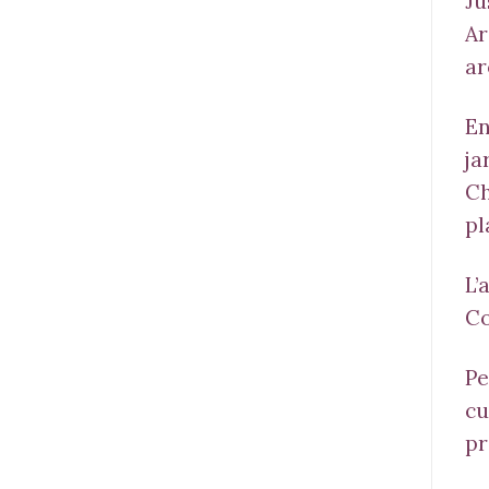
Ju
Ar
ar
En
ja
Ch
pl
L’
Co
Pe
cu
pr