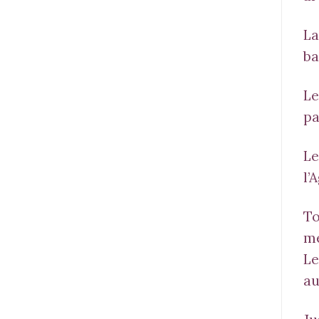
La
ba
Le
pa
Le
l’
To
mé
Le
au