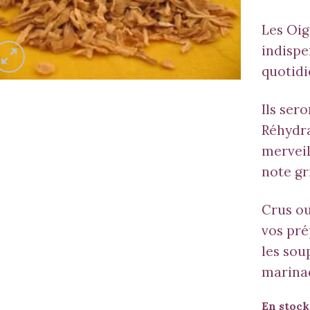
Les Oig
indispe
quotidi
Ils sero
Réhydra
merveil
note gr
Crus ou
vos pr
les sou
marina
En stock