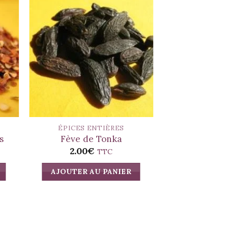
ÉPICES ENTIÈRES
ÉPICES E
s
Fève de Tonka
Badiane (An
2.00
€
5.00
TTC
AJOUTER AU PANIER
AJOUTER A