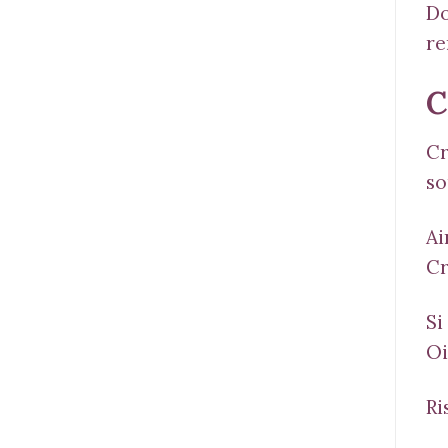
Do
re
C
Cr
so
Ai
Cr
Si
Oi
Ri