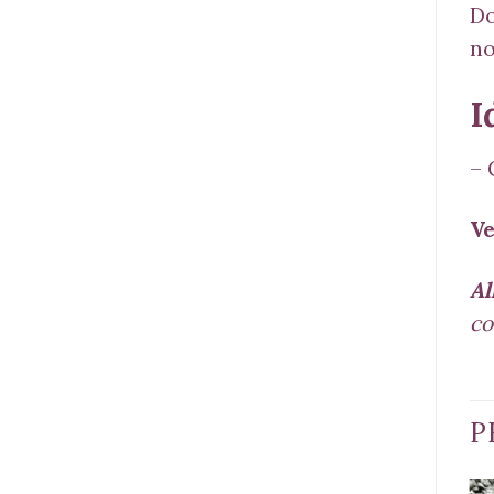
Do
n
I
– 
Ve
Al
co
P