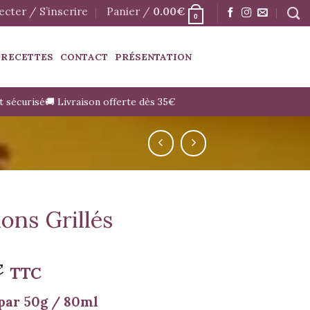
cter / S’inscrire
Panier /
0.00
€
0
 RECETTES
CONTACT
PRÉSENTATION
t sécurisé
🚚 Livraison offerte dès 35€
ons Grillés
€
TTC
par 50g / 80ml