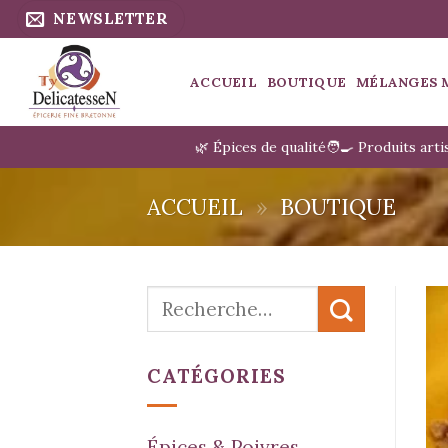
Passer
NEWSLETTER
au
contenu
ACCUEIL
BOUTIQUE
MÉLANGES 
🌿 Épices de qualité
🧑‍🍳 Produits art
ACCUEIL
»
BOUTIQUE
Recherche
pour :
CATÉGORIES
Épices & Poivres