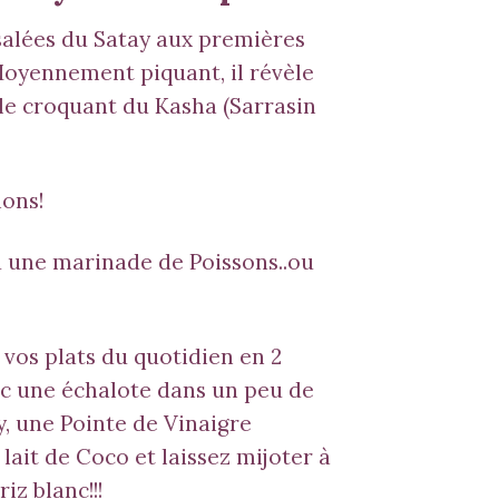
 salées du
Satay
aux premières
Moyennement piquant, il révèle
 le croquant du
Kasha
(Sarrasin
ions!
u une marinade de Poissons..ou
 vos plats du quotidien en 2
vec une échalote dans un peu de
y
, une Pointe de Vinaigre
lait de Coco et laissez mijoter à
iz blanc!!!