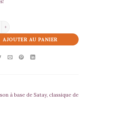
s!
é de Satay Breizh Spirit
AJOUTER AU PANIER
ison à base de
Satay
, classique de