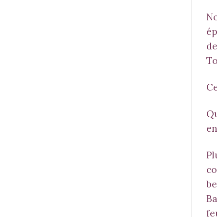
No
ép
de
To
Ce
Qu
en
Pl
co
be
Ba
fe