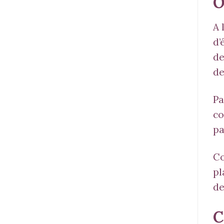
O
A 
d’
de
de
Pa
co
pa
Co
pl
de
C