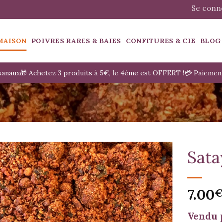
Se conne
MAISON
POIVRES RARES & BAIES
CONFITURES & CIE
BLOG
isanaux
🎁 Achetez 3 produits à 5€, le 4ème est OFFERT !
💳 Paiemen
Sata
7.00
Vendu 