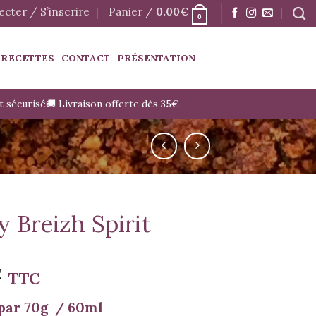
cter / S’inscrire
Panier /
0.00
€
0
 RECETTES
CONTACT
PRÉSENTATION
t sécurisé
🚚 Livraison offerte dès 35€
y Breizh Spirit
€
TTC
par 70g / 60ml