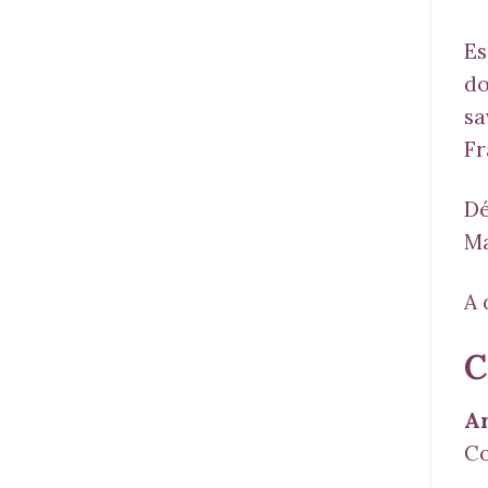
Es
do
sa
Fr
Dé
Ma
A 
C
Ar
Co