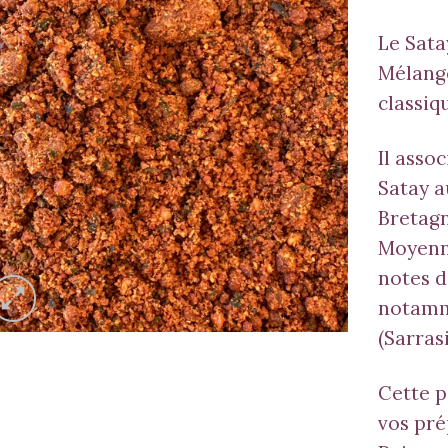
Le Sata
Mélange
classiq
Il asso
Satay a
Bretagn
Moyenne
notes d
notamm
(Sarras
Cette p
vos pr