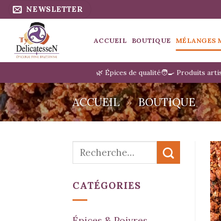
Passer
NEWSLETTER
au
contenu
ACCUEIL
BOUTIQUE
MÉLANGES 
🌿 Épices de qualité
🧑‍🍳 Produits art
ACCUEIL
»
BOUTIQUE
Recherche
pour :
CATÉGORIES
Épices & Poivres