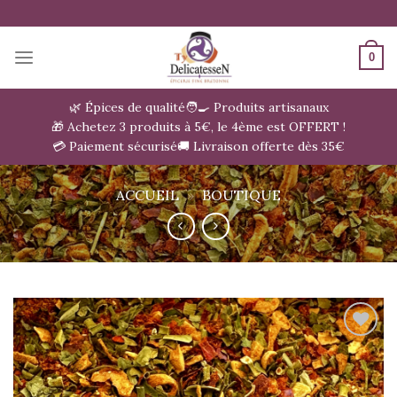
Passer
au
contenu
0
🌿 Épices de qualité
🧑‍🍳 Produits artisanaux
🎁 Achetez 3 produits à 5€, le 4ème est OFFERT !
💳 Paiement sécurisé
🚚 Livraison offerte dès 35€
ACCUEIL
»
BOUTIQUE
Ajouter