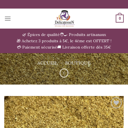
Passer
au
contenu
0
🌿 Épices de qualité
🧑‍🍳 Produits artisanaux
🎁 Achetez 3 produits à 5€, le 4ème est OFFERT !
💳 Paiement sécurisé
🚚 Livraison offerte dès 35€
ACCUEIL
»
BOUTIQUE