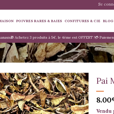
Se conne
MAISON
POIVRES RARES & BAIES
CONFITURES & CIE
BLOG
isanaux
🎁 Achetez 3 produits à 5€, le 4ème est OFFERT !
💳 Paiemen
Pai 
8.00
Vendu 