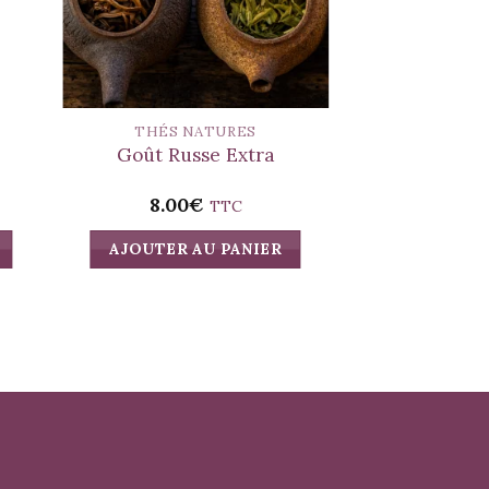
THÉS NATURES
THÉS N
Goût Russe Extra
Thé Vert
8.00
€
8.00
TTC
AJOUTER AU PANIER
AJOUTER A