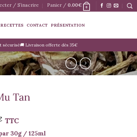
cter / S’inscrire
Panier /
0.00
€
0
 RECETTES
CONTACT
PRÉSENTATION
t sécurisé
🚚 Livraison offerte dès 35€
Mu Tan
€
TTC
par 30g / 125ml