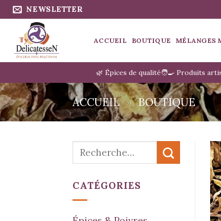
Passer
NEWSLETTER
au
contenu
ACCUEIL
BOUTIQUE
MÉLANGES 
🌿 Épices de qualité
🧑‍🍳 Produits art
ACCUEIL
»
BOUTIQUE
Recherche
pour :
CATÉGORIES
Épices & Poivres