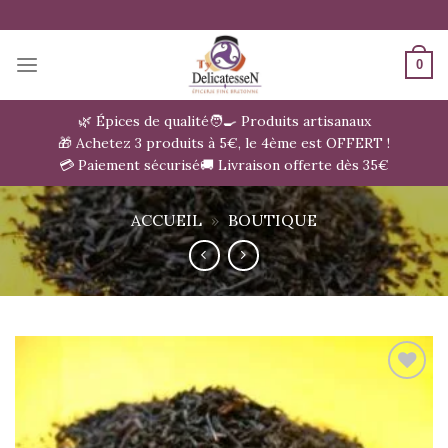
Passer
au
contenu
0
🌿 Épices de qualité
🧑‍🍳 Produits artisanaux
🎁 Achetez 3 produits à 5€, le 4ème est OFFERT !
💳 Paiement sécurisé
🚚 Livraison offerte dès 35€
ACCUEIL
»
BOUTIQUE