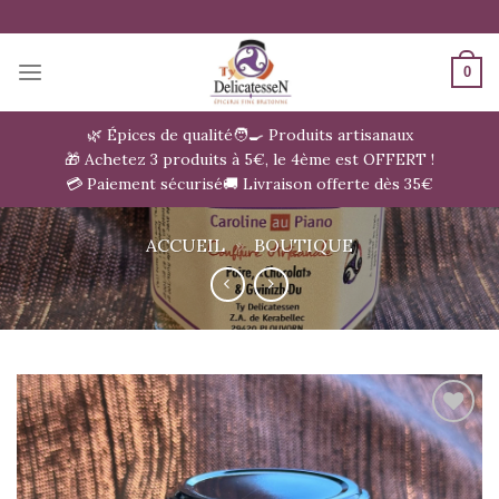
Passer
au
contenu
0
🌿 Épices de qualité
🧑‍🍳 Produits artisanaux
🎁 Achetez 3 produits à 5€, le 4ème est OFFERT !
💳 Paiement sécurisé
🚚 Livraison offerte dès 35€
ACCUEIL
»
BOUTIQUE