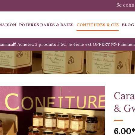
Se conne
MAISON
POIVRES RARES & BAIES
CONFITURES & CIE
BLOG
isanaux
🎁 Achetez 3 produits à 5€, le 4ème est OFFERT !
💳 Paiemen
Cara
& G
6.00