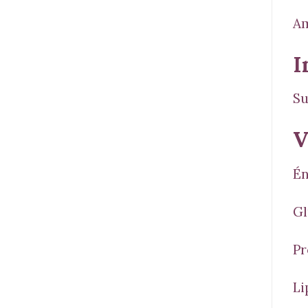
Am
I
Su
V
Én
Gl
Pr
Li