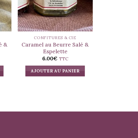
CONFITURES & CIE
CONFITUR
é &
Caramel au Beurre Salé &
Fruits Rouge
Espelette
D
6.00
€
6.00
TTC
AJOUTER AU PANIER
AJOUTER A