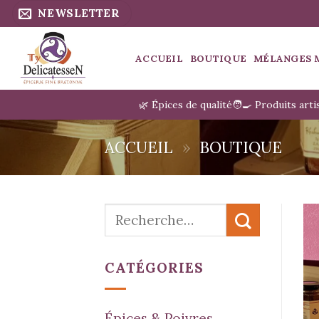
Passer
NEWSLETTER
au
contenu
ACCUEIL
BOUTIQUE
MÉLANGES 
🌿 Épices de qualité
🧑‍🍳 Produits art
ACCUEIL
»
BOUTIQUE
Recherche
pour :
CATÉGORIES
Épices & Poivres