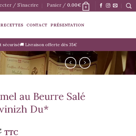
cter / S’inscrire
Panier /
0.00
€
0
 RECETTES
CONTACT
PRÉSENTATION
t sécurisé
🚚 Livraison offerte dès 35€
mel au Beurre Salé
winizh Du*
€
TTC