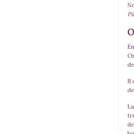
No
Pi
O
En
Or
de
Il
de
La
tr
de
bo