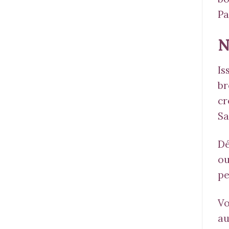
Pa
N
Is
br
cr
Sa
Dé
ou
pe
Vo
a