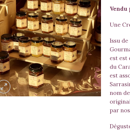
Vendu 
Une Cr
Issu de
Gourma
est est
du Cara
est ass
Sarrasi
nom de 
origina
par nos
Déguste