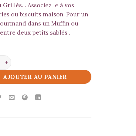
u Grillés… Associez le à vos
ries ou biscuits maison. Pour un
gourmand dans un Muffin ou
entre deux petits sablés…
é de Caramel au Beurre Salé & Gwinizh Du*
AJOUTER AU PANIER