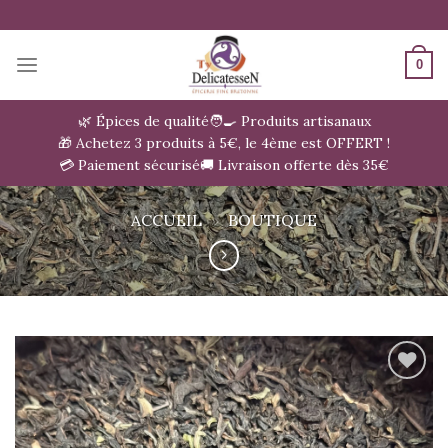
Passer
au
contenu
0
🌿 Épices de qualité
🧑‍🍳 Produits artisanaux
🎁 Achetez 3 produits à 5€, le 4ème est OFFERT !
💳 Paiement sécurisé
🚚 Livraison offerte dès 35€
ACCUEIL
»
BOUTIQUE