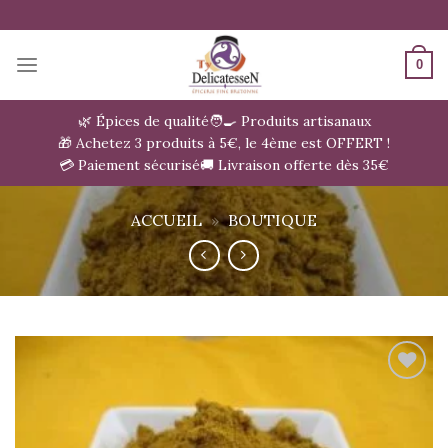
Passer
au
contenu
0
🌿 Épices de qualité
🧑‍🍳 Produits artisanaux
🎁 Achetez 3 produits à 5€, le 4ème est OFFERT !
💳 Paiement sécurisé
🚚 Livraison offerte dès 35€
ACCUEIL
»
BOUTIQUE