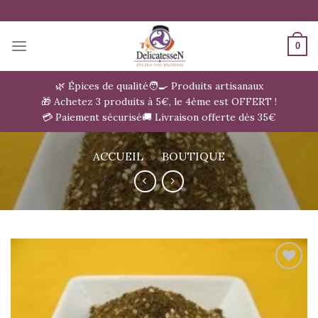
Passer
au
contenu
0
🌿 Épices de qualité
🧑‍🍳 Produits artisanaux
🎁 Achetez 3 produits à 5€, le 4ème est OFFERT !
💳 Paiement sécurisé
🚚 Livraison offerte dès 35€
ACCUEIL
»
BOUTIQUE