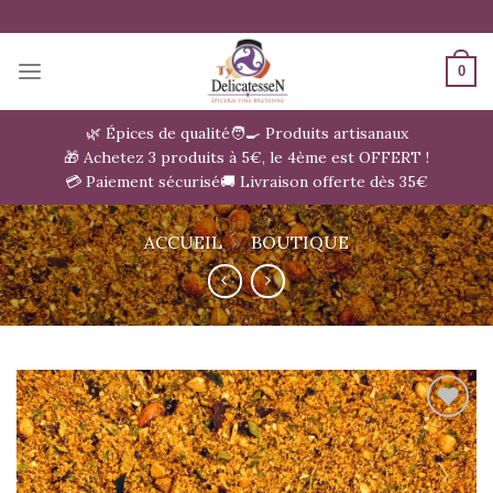
Passer
au
contenu
0
🌿 Épices de qualité
🧑‍🍳 Produits artisanaux
🎁 Achetez 3 produits à 5€, le 4ème est OFFERT !
💳 Paiement sécurisé
🚚 Livraison offerte dès 35€
ACCUEIL
»
BOUTIQUE