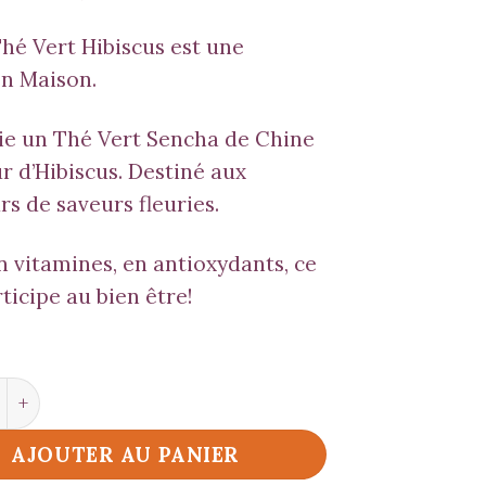
hé Vert Hibiscus est une
n Maison.
cie un Thé Vert Sencha de Chine
ur d’
Hibiscus
. Destiné aux
s de saveurs fleuries.
n vitamines, en antioxydants, ce
ticipe au bien être!
é de Thé Vert Hibiscus
AJOUTER AU PANIER