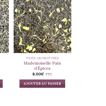
THÉS AROMATISÉS
THÉS ARO
Mademoiselle Pain
Thé Vert a
d’Épices
8.00
€
8.00
TTC
AJOUTER AU PANIER
AJOUTER A