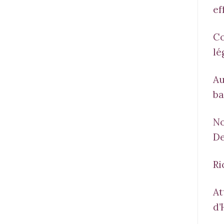
ef
Co
lé
Au
ba
No
De
Ri
At
d’