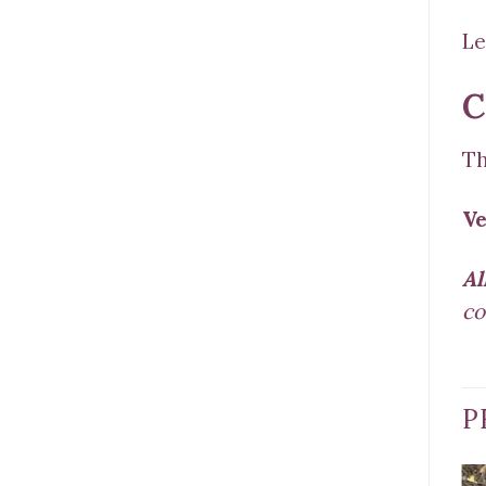
Le
C
Th
Ve
Al
co
P