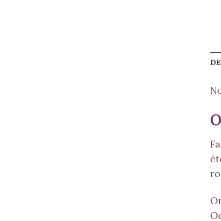
DE
No
O
Fa
ét
ro
Or
Oc