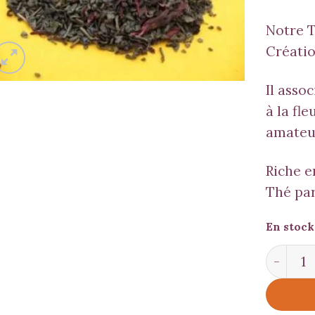
Notre T
Créatio
Il asso
à la fle
amateur
Riche e
Thé par
En stock
quantit