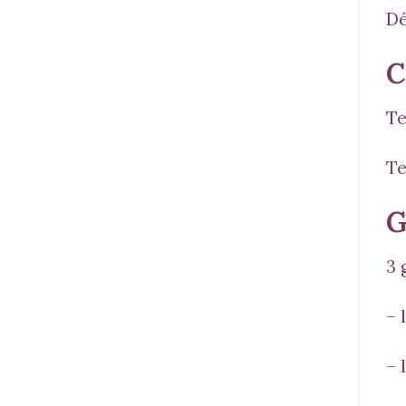
Dé
C
Te
Te
G
3 
– 
– 