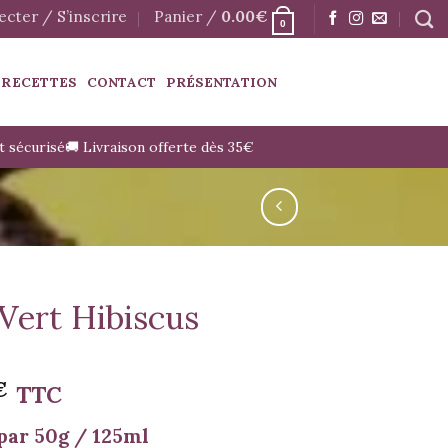
cter / S’inscrire
Panier /
0.00
€
0
 RECETTES
CONTACT
PRÉSENTATION
t sécurisé
🚚 Livraison offerte dès 35€
Vert Hibiscus
€
TTC
par 50g / 125ml