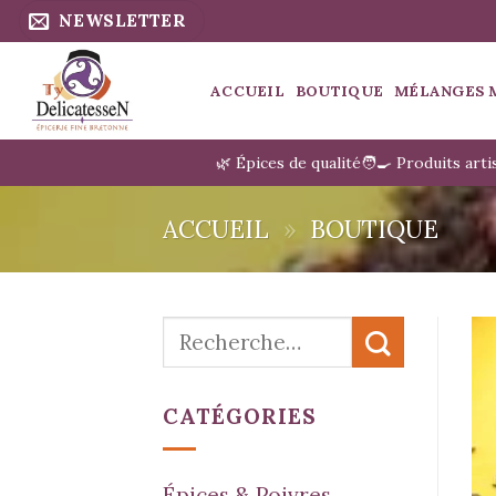
Passer
NEWSLETTER
au
contenu
ACCUEIL
BOUTIQUE
MÉLANGES 
🌿 Épices de qualité
🧑‍🍳 Produits art
ACCUEIL
»
BOUTIQUE
Recherche
pour :
CATÉGORIES
Épices & Poivres