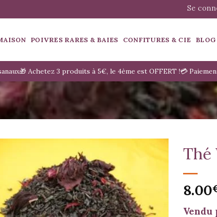
Se conne
MAISON
POIVRES RARES & BAIES
CONFITURES & CIE
BLOG
isanaux
🎁 Achetez 3 produits à 5€, le 4ème est OFFERT !
💳 Paiemen
Thé 
8.00
Vendu 