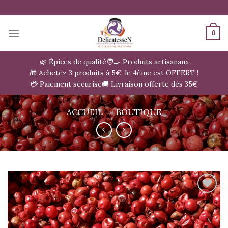
Passer
au
contenu
0
🌿 Épices de qualité
🧑‍🍳 Produits artisanaux
🎁 Achetez 3 produits à 5€, le 4ème est OFFERT !
💳 Paiement sécurisé
🚚 Livraison offerte dès 35€
ACCUEIL
»
BOUTIQUE