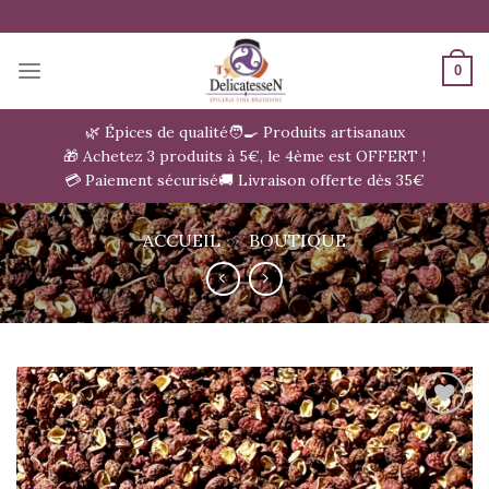
Passer
au
contenu
0
🌿 Épices de qualité
🧑‍🍳 Produits artisanaux
🎁 Achetez 3 produits à 5€, le 4ème est OFFERT !
💳 Paiement sécurisé
🚚 Livraison offerte dès 35€
ACCUEIL
»
BOUTIQUE