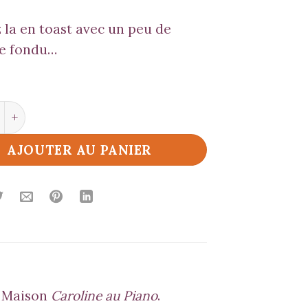
 la en toast avec un peu de
e fondu…
é de Moutarde Algues de Bretagne
AJOUTER AU PANIER
 Maison
Caroline au Piano
.