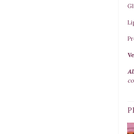
Gl
Li
Pr
Ve
Al
co
P