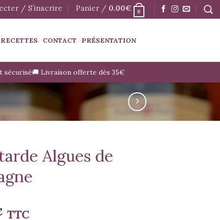
cter / S’inscrire
Panier /
0.00
€
0
 RECETTES
CONTACT
PRÉSENTATION
t sécurisé
🚚 Livraison offerte dès 35€
arde Algues de
agne
€
TTC