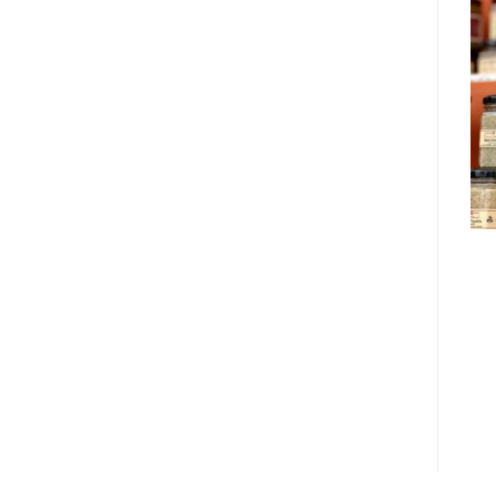
CONDIMENTS
Moutarde Ail des Ours
6.00
€
TTC
AJOUTER AU PANIER