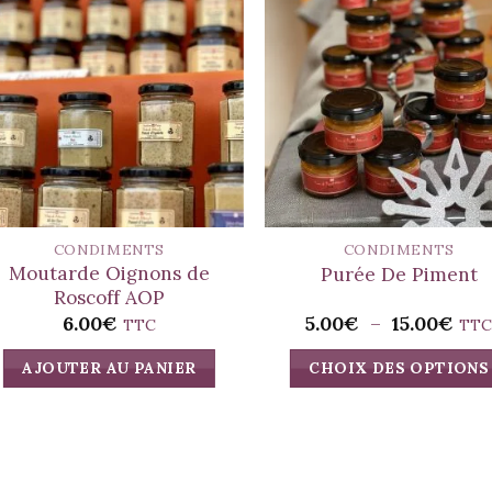
CONDIMENTS
CONDIMENTS
Moutarde Oignons de
Purée De Piment
Roscoff AOP
Pla
6.00
€
5.00
€
–
15.00
€
TTC
TT
de
prix 
AJOUTER AU PANIER
CHOIX DES OPTIONS
5.0
à
Ce
15.
produit
a
plusieurs