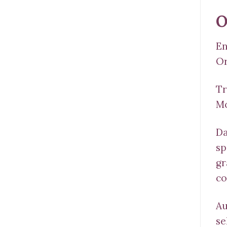
O
En
Or
Tr
Mo
Da
sp
gr
co
Au
se