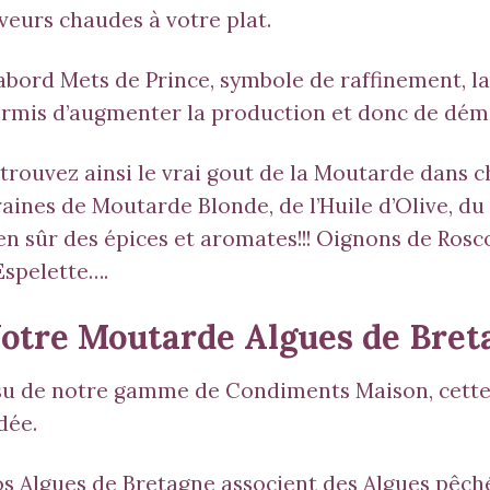
veurs chaudes à votre plat.
abord Mets de Prince, symbole de raffinement, la
rmis d’augmenter la production et donc de dém
trouvez ainsi le vrai gout de la Moutarde dans 
aines de Moutarde Blonde
, de l’Huile d’Olive, d
en sûr des épices et aromates!!!
Oignons de Rosc
Espelette
….
otre Moutarde
Algues de Bret
su de notre gamme de
Condiments Maison
, cett
dée.
os
Algues de Bretagne
associent des Algues pêché