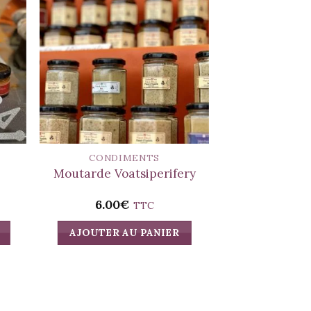
CONDIMENTS
CONDI
Moutarde
Moutarde Voatsiperifery
d’Espe
ge
6.00
€
6.00
C
TTC
:
AJOUTER AU PANIER
AJOUTER A
0€
00€