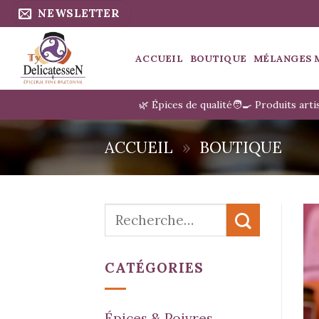
Passer
NEWSLETTER
au
contenu
ACCUEIL
BOUTIQUE
MÉLANGES 
🌿 Épices de qualité
🧑‍🍳 Produits art
ACCUEIL
»
BOUTIQUE
Recherche
pour :
CATÉGORIES
Épices & Poivres