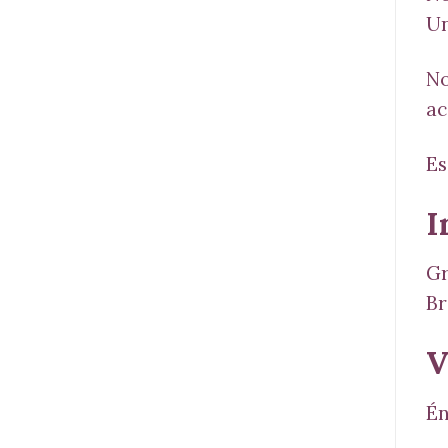
Un
No
ac
Es
I
Gr
Br
V
Én