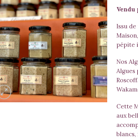
Vendu p
Issu d
Maison
pépite 
Nos
Al
Algues 
Roscoff
Wakam
Cette 
aux bel
accomp
blancs,