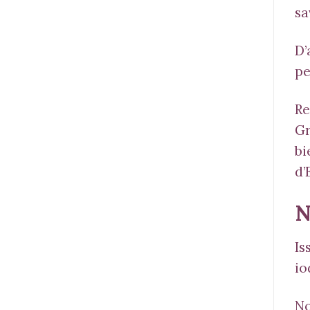
sa
D’
pe
Re
Gr
bi
d’
N
Is
io
N