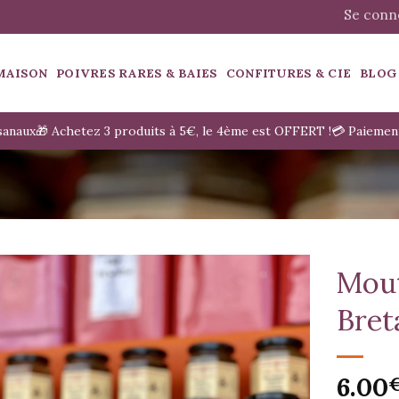
Se conne
MAISON
POIVRES RARES & BAIES
CONFITURES & CIE
BLOG
isanaux
🎁 Achetez 3 produits à 5€, le 4ème est OFFERT !
💳 Paiemen
Mout
Bret
6.00