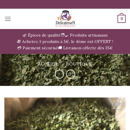
Passer
au
contenu
0
🌿 Épices de qualité
🧑‍🍳 Produits artisanaux
🎁 Achetez 3 produits à 5€, le 4ème est OFFERT !
💳 Paiement sécurisé
🚚 Livraison offerte dès 35€
ACCUEIL
»
BOUTIQUE