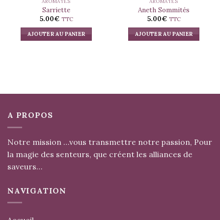
AROMATES
AROMATES
Sarriette
Aneth Sommités
5.00
€
5.00
€
TTC
TTC
AJOUTER AU PANIER
AJOUTER AU PANIER
A PROPOS
Notre mission …vous transmettre notre passion, Pour
la magie des senteurs, que créent les alliances de
saveurs…
NAVIGATION
Accueil