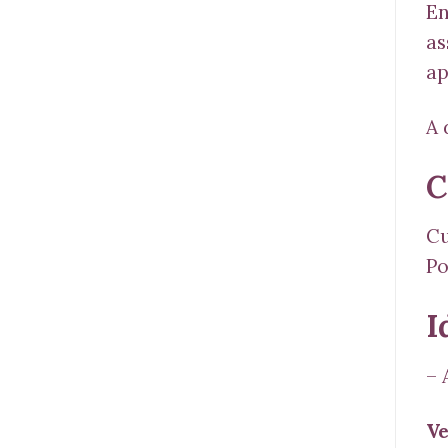
En
as
ap
A 
C
Cu
Po
I
–
Ve