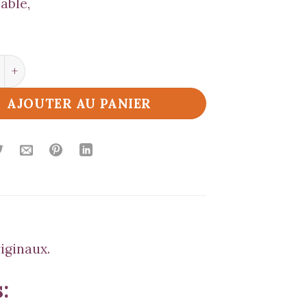
able,
é de Curry Noir
AJOUTER AU PANIER
iginaux.
: