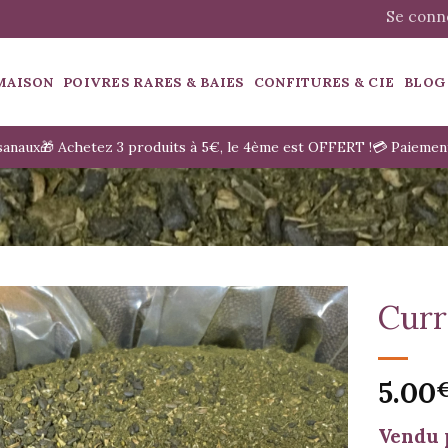
Se conne
MAISON
POIVRES RARES & BAIES
CONFITURES & CIE
BLOG
isanaux
🎁 Achetez 3 produits à 5€, le 4ème est OFFERT !
💳 Paiemen
Curr
5.00
Vendu 