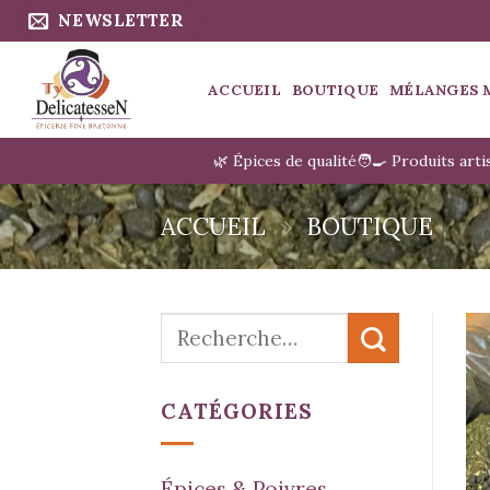
Passer
NEWSLETTER
au
contenu
ACCUEIL
BOUTIQUE
MÉLANGES 
🌿 Épices de qualité
🧑‍🍳 Produits art
ACCUEIL
»
BOUTIQUE
Recherche
pour :
CATÉGORIES
Épices & Poivres