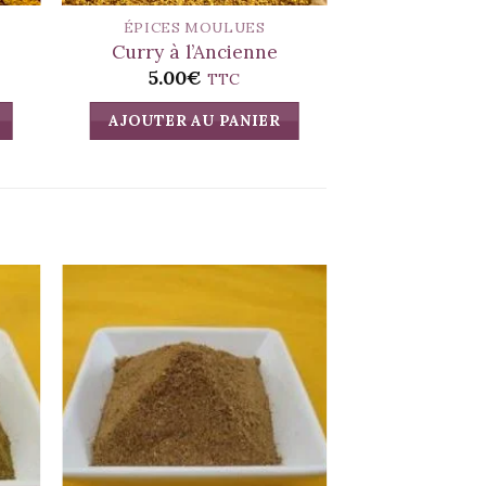
ÉPICES MOULUES
MÉLANGES
Curry à l’Ancienne
Massal
5.00
€
5.00
TTC
AJOUTER AU PANIER
AJOUTER A