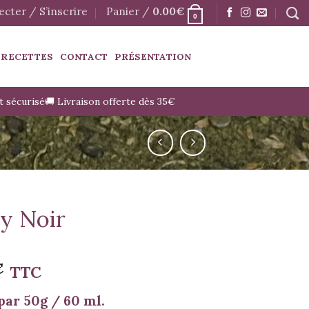
cter / S’inscrire
Panier /
0.00
€
0
 RECETTES
CONTACT
PRÉSENTATION
t sécurisé
🚚 Livraison offerte dès 35€
y Noir
€
TTC
par 50g / 60 ml.