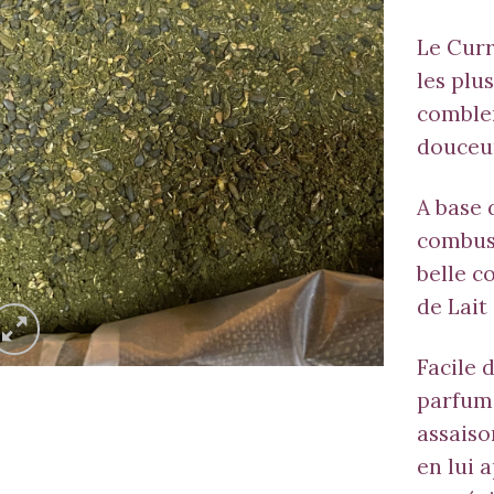
Le Cur
les plu
combler
douceur
A base 
combust
belle c
de Lait
Facile d
parfumé
assaiso
en lui 