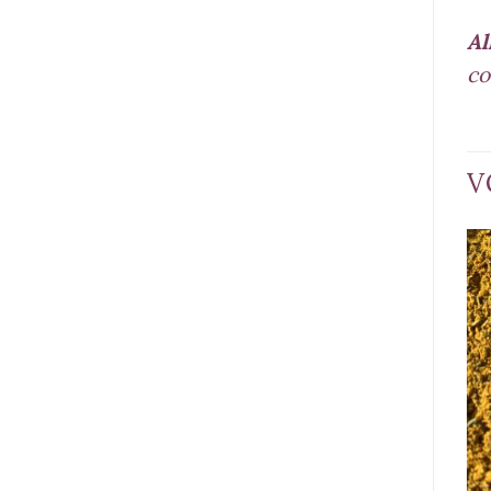
Al
co
V