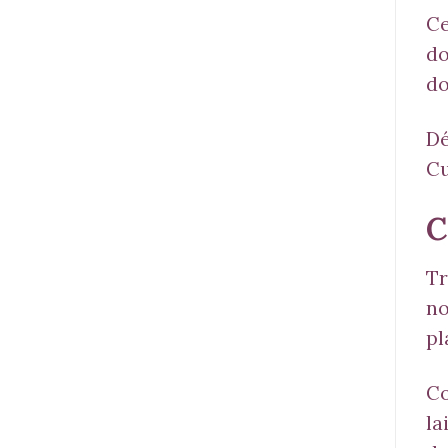
Ce
do
do
Dé
C
C
Tr
no
pl
Co
la