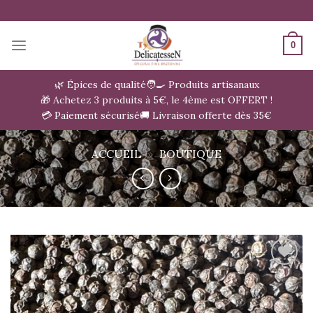
Passer
au
contenu
0
🌿 Épices de qualité
🧑‍🍳 Produits artisanaux
🎁 Achetez 3 produits à 5€, le 4ème est OFFERT !
💳 Paiement sécurisé
🚚 Livraison offerte dès 35€
ACCUEIL
»
BOUTIQUE
Ajouter