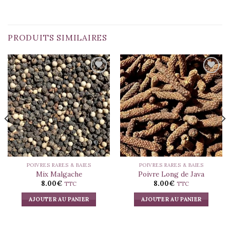
PRODUITS SIMILAIRES
Ajouter
Ajouter
à la liste
à la liste
d’envies
d’envies
POIVRES RARES & BAIES
POIVRES RARES & BAIES
Mix Malgache
Poivre Long de Java
8.00
€
8.00
€
TTC
TTC
AJOUTER AU PANIER
AJOUTER AU PANIER