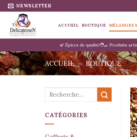
Passer
NEWSLETTER
au
contenu
ACCUEIL
BOUTIQUE
MÉLANGES 
🌿 Épices de qualité
🧑‍🍳 Produits art
ACCUEIL
»
BOUTIQUE
Recherche
pour :
CATÉGORIES
Coffrets &