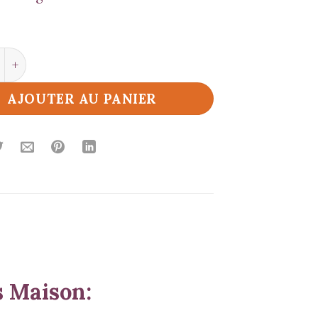
 de Spécial Pili Pili
AJOUTER AU PANIER
s Maison: