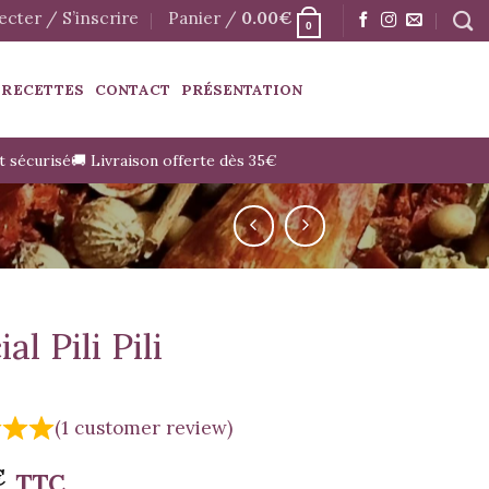
cter / S’inscrire
Panier /
0.00
€
0
 RECETTES
CONTACT
PRÉSENTATION
t sécurisé
🚚 Livraison offerte dès 35€
al Pili Pili
(
1
customer review)
€
TTC