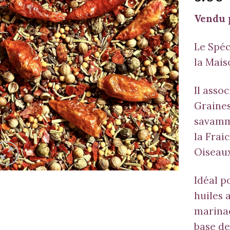
Vendu 
Le Spéc
la Mais
Il asso
Graines
savamme
la Frai
Oiseau
Idéal p
huiles 
marinad
base de