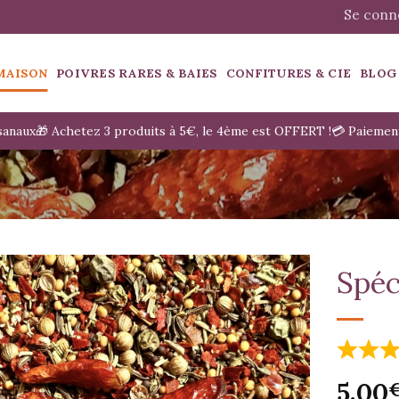
Se conne
MAISON
POIVRES RARES & BAIES
CONFITURES & CIE
BLOG
isanaux
🎁 Achetez 3 produits à 5€, le 4ème est OFFERT !
💳 Paiemen
Spéci
5.00