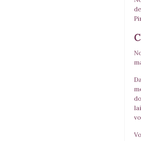
de
Pi
C
No
ma
Da
mé
do
la
vo
Vo