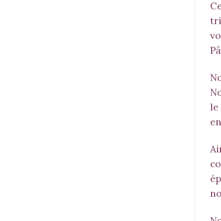
Ce
tr
vo
Pâ
No
No
le
en
Ai
co
ép
no
No