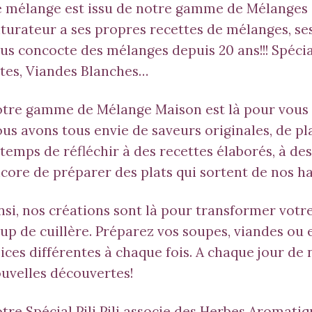
 mélange est issu de notre gamme de Mélanges 
iturateur a ses propres recettes de mélanges, s
us concocte des mélanges depuis 20 ans!!!
Spéci
tes
,
Viandes Blanches
…
tre gamme de Mélange Maison est là pour vous fa
us avons tous envie de saveurs originales, de p
 temps de réfléchir à des recettes élaborés, à d
core de préparer des plats qui sortent de nos ha
nsi, nos créations sont là pour transformer votre
up de cuillère. Préparez vos soupes, viandes ou
ices différentes à chaque fois. A chaque jour de 
uvelles découvertes!
tre Spécial Pili Pili associe des Herbes Aromati