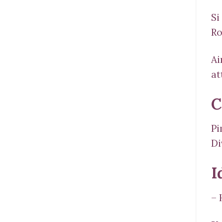
Si
R
Ai
at
C
Pi
Di
I
– 