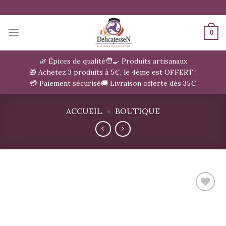
Passer
au
contenu
0
🌿 Épices de qualité
🧑‍🍳 Produits artisanaux
🎁 Achetez 3 produits à 5€, le 4ème est OFFERT !
💳 Paiement sécurisé
🚚 Livraison offerte dès 35€
ACCUEIL
»
BOUTIQUE