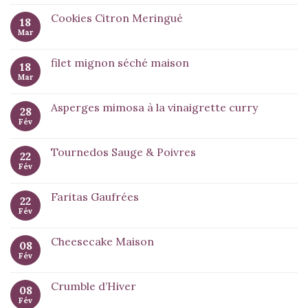
Cookies Citron Meringué
18
Mar
filet mignon séché maison
18
Mar
Asperges mimosa à la vinaigrette curry
28
Fév
Tournedos Sauge & Poivres
22
Fév
Faritas Gaufrées
22
Fév
Cheesecake Maison
08
Fév
Crumble d’Hiver
08
Fév