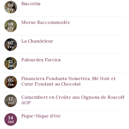
Biscottis
09
Fév
Morue Raccommodée
08
Fév
La Chandeleur
02
Fév
Palourdes Farcies
15
Jan
Financiers Fondants Noisettes, Blé Noir et
05
Cœur Fondant au Chocolat
Jan
Camembert en Croûte aux Oignons de Roscoff
12
AOP
Oct
Pique-Nique d’été
14
Juil