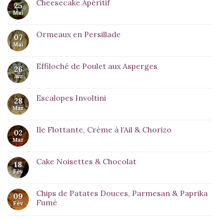
Cheesecake Apéritif
25
Mai
Ormeaux en Persillade
07
Mai
Effiloché de Poulet aux Asperges
26
Avr
Escalopes Involtini
28
Mar
Ile Flottante, Crème à l’Ail & Chorizo
02
Mar
Cake Noisettes & Chocolat
18
Fév
Chips de Patates Douces, Parmesan & Paprika
09
Fumé
Fév