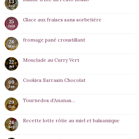
13
Juil
Glace aux fraises sans sorbetière
25
Juin
fromage pané croustillant
26
Mai
Mouclade au Curry Vert
22
Avr
Cookies Sarrasin Chocolat
09
Jan
Tournedos d’Ananas…
29
Oct
Recette lotte rôtie au miel et balsamique
26
Sep