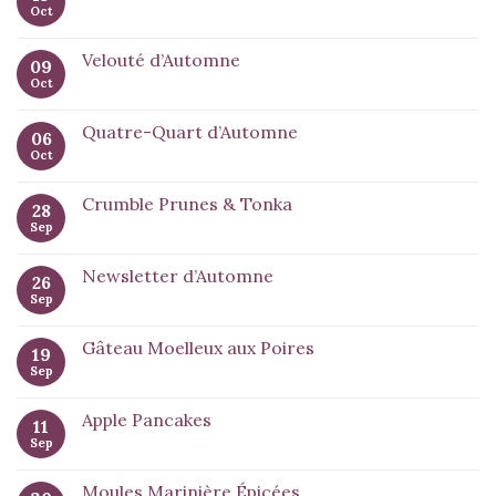
Oct
Velouté d’Automne
09
Oct
Quatre-Quart d’Automne
06
Oct
Crumble Prunes & Tonka
28
Sep
Newsletter d’Automne
26
Sep
Gâteau Moelleux aux Poires
19
Sep
Apple Pancakes
11
Sep
Moules Marinière Épicées