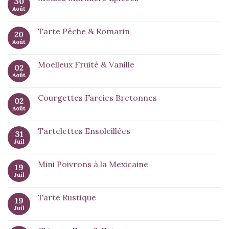
30
Août
Tarte Pêche & Romarin
20
Août
Moelleux Fruité & Vanille
02
Août
Courgettes Farcies Bretonnes
02
Août
Tartelettes Ensoleillées
31
Juil
Mini Poivrons à la Mexicaine
19
Juil
Tarte Rustique
19
Juil