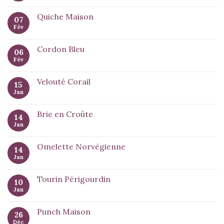
Quiche Maison
07
Fév
Cordon Bleu
06
Fév
Velouté Corail
15
Jan
Brie en Croûte
14
Jan
Omelette Norvégienne
14
Jan
Tourin Périgourdin
10
Jan
Punch Maison
26
Déc