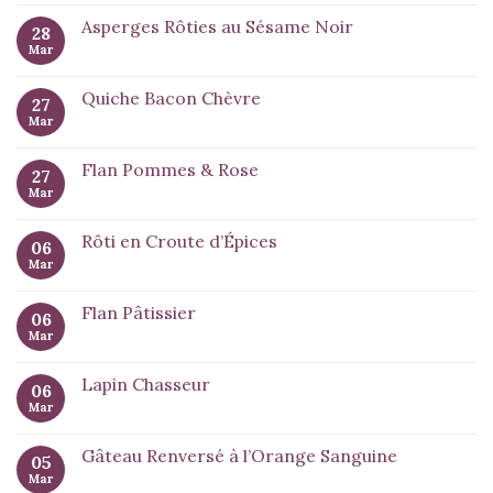
Asperges Rôties au Sésame Noir
28
Mar
Quiche Bacon Chèvre
27
Mar
Flan Pommes & Rose
27
Mar
Rôti en Croute d’Épices
06
Mar
Flan Pâtissier
06
Mar
Lapin Chasseur
06
Mar
Gâteau Renversé à l’Orange Sanguine
05
Mar