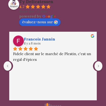
Ty Delicatessen
4.7
Basé sur 71 avis
powered by
G
o
o
g
l
e
évaluez-nous sur
Francois Jannin
il y a 8 mois
Fidele client sur le marché de Plestin, c'est un 
S
regal d'épices
a
d
m
c
e