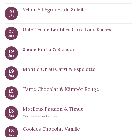
Velouté Légumes du Soleil
20
Fév
Galettes de Lentilles Corail aux Épices
27
Jan
Sauce Porto & Sichuan
19
Jan
Mont d’Or au Carvi & Espelette
19
Jan
Tarte Chocolat & Kâmpôt Rouge
15
Jan
Moelleux Passion & Timut
13
Jan
sur
Commentaires fermés
Moelleux
Passion
Cookies Chocolat Vanille
13
&
Jan
Timut