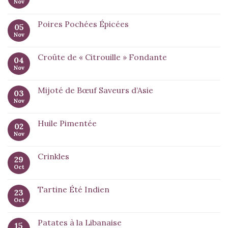
Nov
Poires Pochées Épicées
05
Nov
Croûte de « Citrouille » Fondante
04
Nov
Mijoté de Bœuf Saveurs d’Asie
03
Nov
Huile Pimentée
02
Nov
Crinkles
29
Oct
Tartine Été Indien
23
Oct
Patates à la Libanaise
15