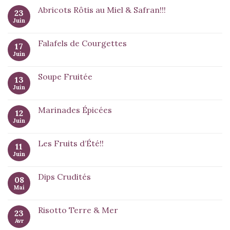
Abricots Rôtis au Miel & Safran!!!
23
Juin
Falafels de Courgettes
17
Juin
Soupe Fruitée
13
Juin
Marinades Épicées
12
Juin
Les Fruits d’Été!!
11
Juin
Dips Crudités
08
Mai
Risotto Terre & Mer
23
Avr