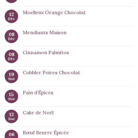
Moelleux Orange Chocolat
12
Déc
Mendiants Maison
08
Déc
Cinnamon Palmitos
08
Déc
Cobbler Poires Chocolat
19
Nov
Pain d’Épices
15
Nov
Cake de Noël
12
Nov
Bœuf Beurre Épicée
06