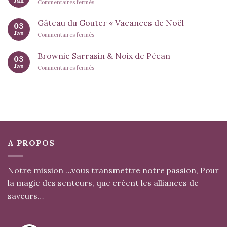
Jan
sur
Commentaires fermés
Cannelle
Poulet
Sauvage
aux
Gâteau du Gouter « Vacances de Noël
03
Deux
Jan
sur
Commentaires fermés
Moutardes
Gâteau
du
Brownie Sarrasin & Noix de Pécan
03
Gouter
Jan
sur
Commentaires fermés
« Vacances
Brownie
de
Sarrasin
Noël
&
Noix
de
Pécan
A PROPOS
Notre mission …vous transmettre notre passion, Pour
la magie des senteurs, que créent les alliances de
saveurs…