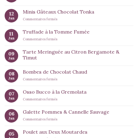
Minis Gâteaux Chocolat Tonka
12
Jan
sur
Commentaires fermés
Minis
Gâteaux
Truffade à la Tomme Fumée
11
Chocolat
Jan
sur
Commentaires fermés
Tonka
Truffade
à
Tarte Meringuée au Citron Bergamote &
09
la
Timut
Jan
Tomme
Fumée
Bombes de Chocolat Chaud
08
Jan
sur
Commentaires fermés
Bombes
de
Osso Bucco à la Gremolata
07
Chocolat
Jan
sur
Commentaires fermés
Chaud
Osso
Bucco
Galette Pommes & Cannelle Sauvage
06
à
Jan
sur
Commentaires fermés
la
Galette
Gremolata
Pommes
Poulet aux Deux Moutardes
05
&