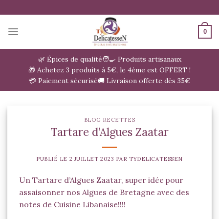
Passer
au
contenu
0
🌿 Épices de qualité
🧑‍🍳 Produits artisanaux
🎁 Achetez 3 produits à 5€, le 4ème est OFFERT !
💳 Paiement sécurisé
🚚 Livraison offerte dès 35€
BLOG RECETTES
Tartare d’Algues Zaatar
PUBLIÉ LE
2 JUILLET 2023
PAR
TYDELICATESSEN
Un Tartare d’Algues
Zaatar
, super idée pour
assaisonner nos Algues de Bretagne avec des
notes de
Cuisine Libanaise
!!!!