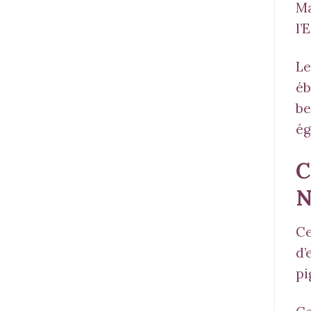
Ma
l’E
Le
éb
be
ég
C
N
Ce
d’
pi