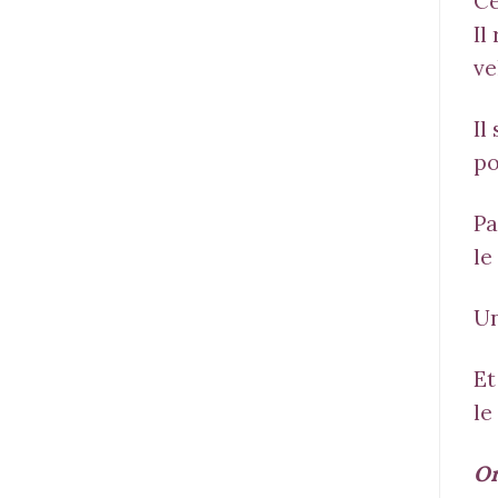
Ce
Il
ve
Il
po
Pa
le
Un
Et
le
Or