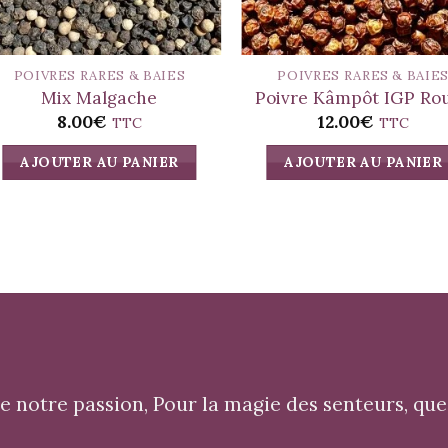
POIVRES RARES & BAIES
POIVRES RARES & BAIE
Mix Malgache
Poivre Kâmpôt IGP Ro
8.00
€
12.00
€
TTC
TTC
AJOUTER AU PANIER
AJOUTER AU PANIER
 notre passion, Pour la magie des senteurs, que 