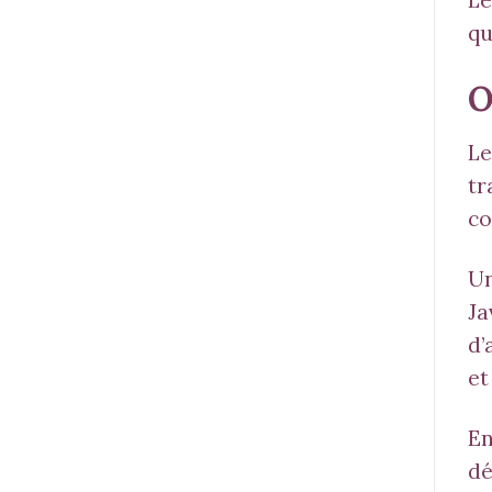
qu
O
Le
tr
co
Un
Ja
d’
et
En
dé