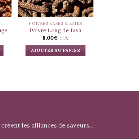
S
POIVRES RARES & BAIES
POIVRES RAR
uge
Poivre Long de Java
Sichua
8.00
€
7.00
TTC
AJOUTER AU PANIER
AJOUTER A
créent les alliances de saveurs…