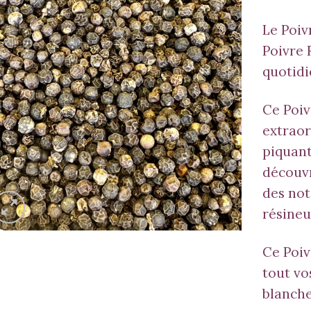
Le Poiv
Poivre 
quotidi
Ce Poiv
extraor
piquant
découvr
des not
résineu
Ce Poi
tout vo
blanche