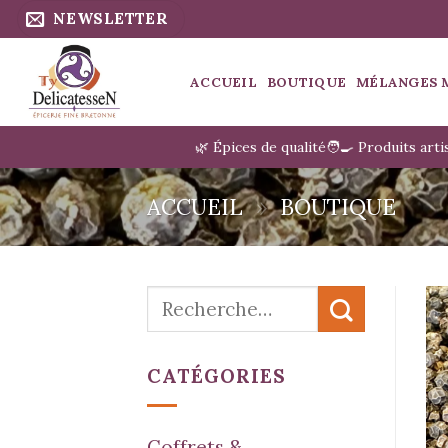
Passer
NEWSLETTER
au
contenu
ACCUEIL
BOUTIQUE
MÉLANGES 
🌿 Épices de qualité
🧑‍🍳 Produits art
ACCUEIL
»
BOUTIQUE
Recherche
pour :
CATÉGORIES
Coffrets &