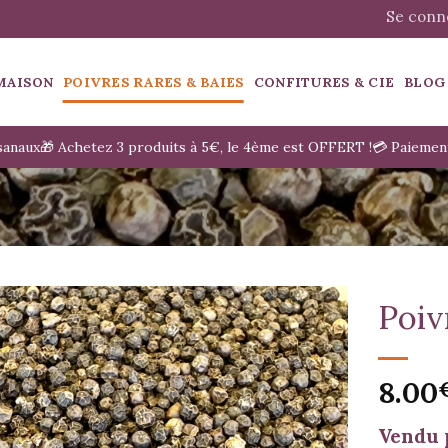
Se conne
MAISON
POIVRES RARES & BAIES
CONFITURES & CIE
BLOG
isanaux
🎁 Achetez 3 produits à 5€, le 4ème est OFFERT !
💳 Paiemen
Poiv
8.00
Vendu 