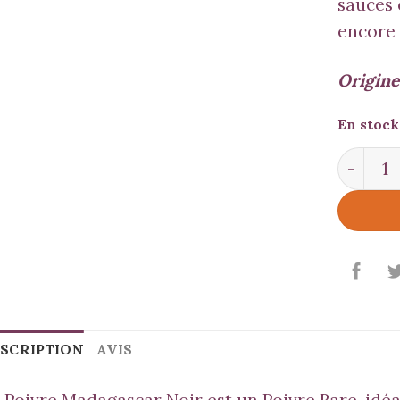
sauces 
encore 
Origine
En stock
quantit
SCRIPTION
AVIS
 Poivre Madagascar Noir est un Poivre Rare, idéa