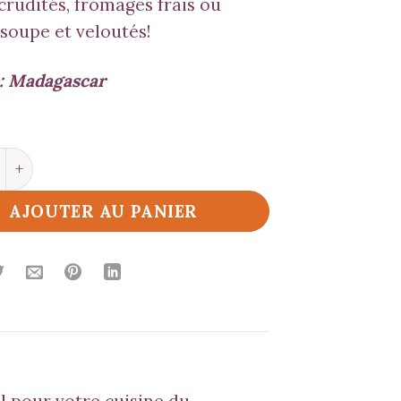
crudités, fromages frais ou
soupe et veloutés!
: Madagascar
é de Poivre Madagascar Noir
AJOUTER AU PANIER
l pour votre cuisine du