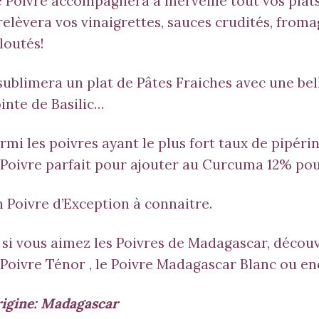
 Poivre accompagnera à merveille tout vos plats
 relèvera vos vinaigrettes, sauces crudités, from
loutés!
 sublimera un plat de Pâtes Fraiches avec une b
inte de
Basilic
…
rmi les poivres ayant le plus fort taux de pipéri
 Poivre parfait pour ajouter au
Curcuma 12%
pour
 Poivre d’Exception à connaitre.
 si vous aimez les Poivres de Madagascar, décou
Poivre Ténor
, le
Poivre Madagascar Blanc
ou en
igine: Madagascar