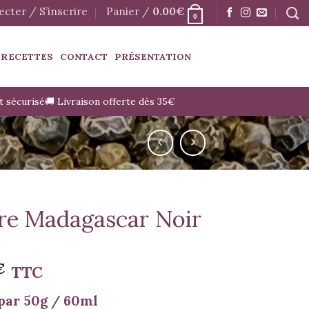
cter / S’inscrire
Panier /
0.00
€
0
 RECETTES
CONTACT
PRÉSENTATION
t sécurisé
🚚 Livraison offerte dès 35€
re Madagascar Noir
€
TTC
par 50g / 60ml