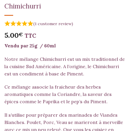
Chimichurri
(
1
customer review)
5.00
€
TTC
Vendu par 25g / 60ml
Notre mélange Chimichurri est un mix traditionnel de
la cuisine Sud Américaine. A l’origine, le Chimichurri
est un condiment à base de Piment.
Ce mélange associe la fraicheur des herbes
aromatiques comme la
Coriandre
, la saveur des
épices comme le
Paprika
et le pep’s du
Piment
.
Il s’utilise pour préparer des marinades de Viandes
Blanches. Poulet, Porc, Veau se marieront à merveille
avec ce mix un peu relevé. Que vous les cuisiez en