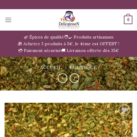
Passer
au
contenu
0
🌿 Épices de qualité
🧑‍🍳 Produits artisanaux
🎁 Achetez 3 produits à 5€, le 4ème est OFFERT !
💳 Paiement sécurisé
🚚 Livraison offerte dès 35€
ACCUEIL
»
BOUTIQUE