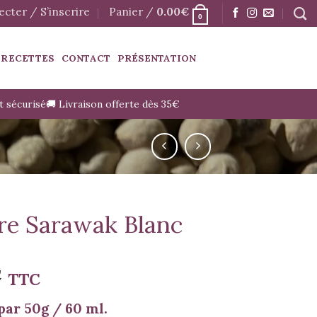
cter / S’inscrire
Panier /
0.00
€
0
 RECETTES
CONTACT
PRÉSENTATION
t sécurisé
🚚 Livraison offerte dès 35€
re Sarawak Blanc
€
TTC
par 50g / 60 ml.