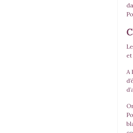
da
Po
C
Le
et
A 
d’
d’
On
Po
bl
co