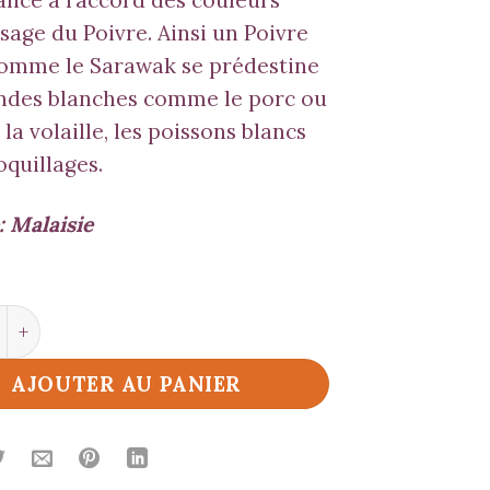
nce à l’accord des couleurs
usage du Poivre. Ainsi un Poivre
comme le Sarawak se prédestine
andes blanches comme le porc ou
 la volaille, les poissons blancs
oquillages.
: Malaisie
é de Poivre Sarawak Blanc
AJOUTER AU PANIER