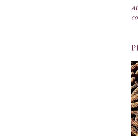
Al
co
P