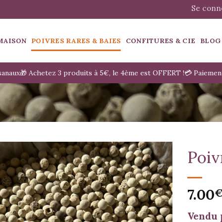
Se conne
MAISON
POIVRES RARES & BAIES
CONFITURES & CIE
BLOG
isanaux
🎁 Achetez 3 produits à 5€, le 4ème est OFFERT !
💳 Paiemen
Poiv
7.00
Vendu 