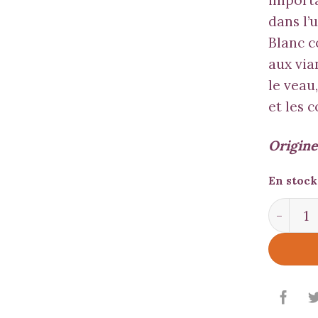
importa
dans l’
Blanc 
aux vi
le veau,
et les c
Origine
En stock
quantit