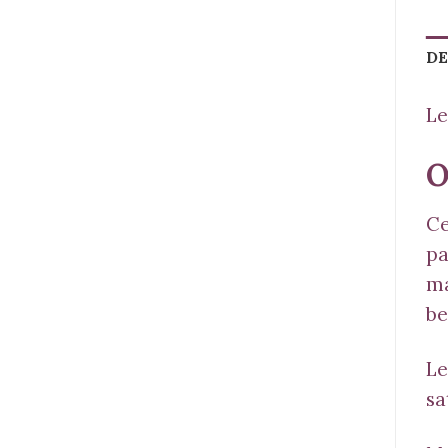
DE
Le
O
Ce
pa
ma
be
Le
sa