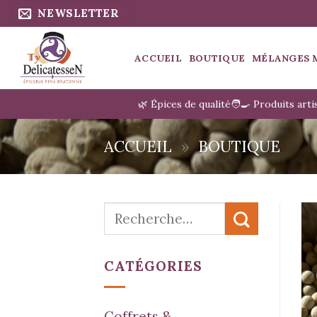
Passer
NEWSLETTER
au
contenu
ACCUEIL
BOUTIQUE
MÉLANGES 
🌿 Épices de qualité
🧑‍🍳 Produits art
ACCUEIL
»
BOUTIQUE
Recherche
pour :
CATÉGORIES
Coffrets &