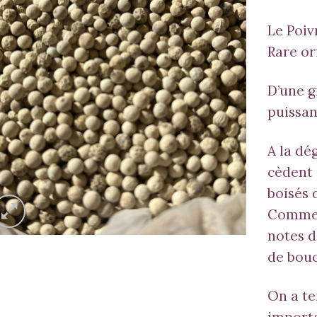
Le Poiv
Rare or
D’une g
puissan
A la dé
cèdent 
boisés 
Comme
notes d
de bou
On a t