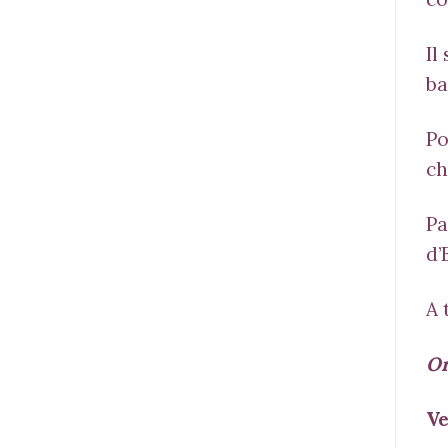
Il
ba
Po
ch
Pa
d’
A 
Or
Ve