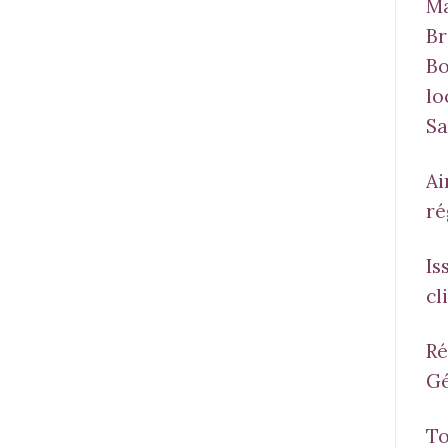
Ma
Br
Bo
lo
Sa
Ai
ré
Is
cl
Ré
Gé
To