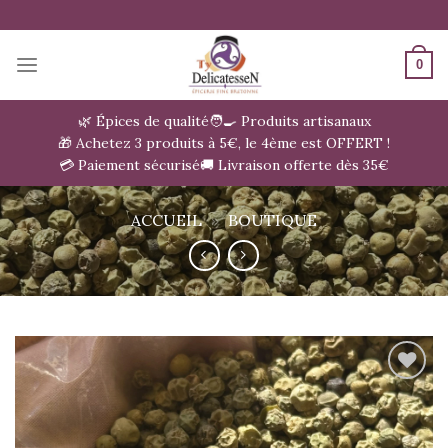
Passer
au
contenu
0
🌿 Épices de qualité
🧑‍🍳 Produits artisanaux
🎁 Achetez 3 produits à 5€, le 4ème est OFFERT !
💳 Paiement sécurisé
🚚 Livraison offerte dès 35€
ACCUEIL
»
BOUTIQUE