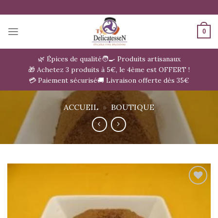
Passer
au
contenu
0
🌿 Épices de qualité
🧑‍🍳 Produits artisanaux
🎁 Achetez 3 produits à 5€, le 4ème est OFFERT !
💳 Paiement sécurisé
🚚 Livraison offerte dès 35€
ACCUEIL
»
BOUTIQUE