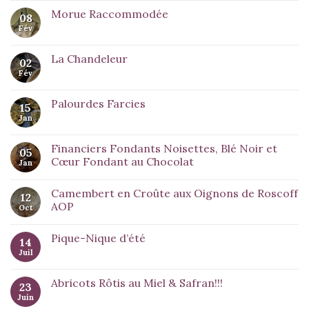
Morue Raccommodée
08
Fév
La Chandeleur
02
Fév
Palourdes Farcies
15
Jan
Financiers Fondants Noisettes, Blé Noir et
05
Cœur Fondant au Chocolat
Jan
Camembert en Croûte aux Oignons de Roscoff
12
AOP
Oct
Pique-Nique d’été
14
Juil
Abricots Rôtis au Miel & Safran!!!
23
Juin