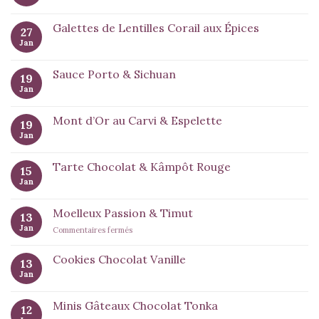
Galettes de Lentilles Corail aux Épices
27
Jan
Sauce Porto & Sichuan
19
Jan
Mont d’Or au Carvi & Espelette
19
Jan
Tarte Chocolat & Kâmpôt Rouge
15
Jan
Moelleux Passion & Timut
13
Jan
sur
Commentaires fermés
Moelleux
Passion
Cookies Chocolat Vanille
13
&
Jan
Timut
Minis Gâteaux Chocolat Tonka
12