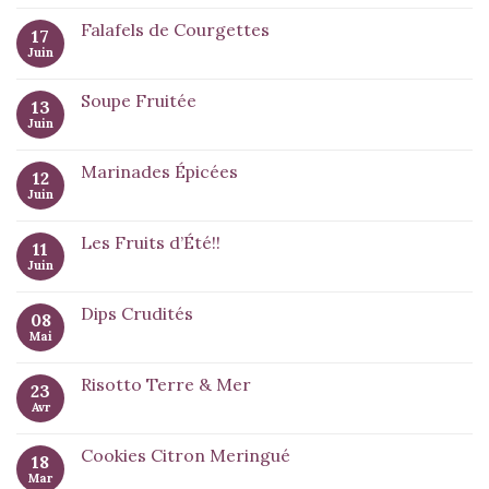
Falafels de Courgettes
17
Juin
Soupe Fruitée
13
Juin
Marinades Épicées
12
Juin
Les Fruits d’Été!!
11
Juin
Dips Crudités
08
Mai
Risotto Terre & Mer
23
Avr
Cookies Citron Meringué
18
Mar