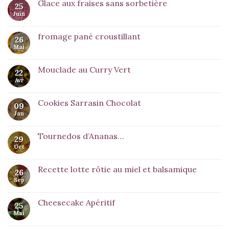
Glace aux fraises sans sorbetière
25
Juin
fromage pané croustillant
26
Mai
Mouclade au Curry Vert
22
Avr
Cookies Sarrasin Chocolat
09
Jan
Tournedos d’Ananas…
29
Oct
Recette lotte rôtie au miel et balsamique
26
Sep
Cheesecake Apéritif
25
Mai