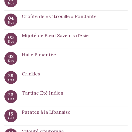
Nov
Croûte de « Citrouille » Fondante
04
Nov
Mijoté de Bœuf Saveurs d’Asie
03
Nov
Huile Pimentée
02
Nov
Crinkles
29
Oct
Tartine Été Indien
23
Oct
Patates à la Libanaise
15
Oct
Velouté d’Automne