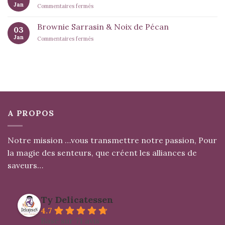
Jan
sur
Commentaires fermés
Moutardes
Gâteau
du
Brownie Sarrasin & Noix de Pécan
03
Gouter
Jan
sur
Commentaires fermés
« Vacances
Brownie
de
Sarrasin
Noël
&
Noix
de
Pécan
A PROPOS
Notre mission …vous transmettre notre passion, Pour
la magie des senteurs, que créent les alliances de
saveurs…
Ty Delicatessen
4.7
Basé sur 71 avis