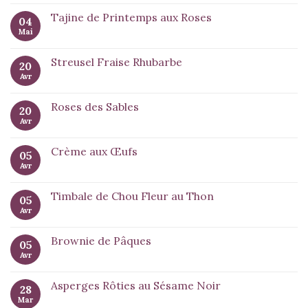
Tajine de Printemps aux Roses
04
Mai
Streusel Fraise Rhubarbe
20
Avr
Roses des Sables
20
Avr
Crème aux Œufs
05
Avr
Timbale de Chou Fleur au Thon
05
Avr
Brownie de Pâques
05
Avr
Asperges Rôties au Sésame Noir
28
Mar