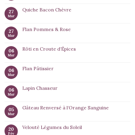
Quiche Bacon Chèvre
27
Mar
Flan Pommes & Rose
27
Mar
Rôti en Croute d’Épices
06
Mar
Flan Pâtissier
06
Mar
Lapin Chasseur
06
Mar
Gâteau Renversé à l’Orange Sanguine
05
Mar
Velouté Légumes du Soleil
20
Fév