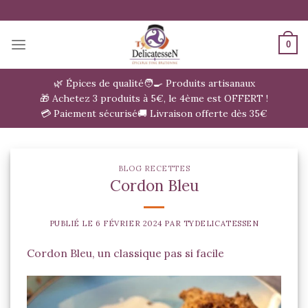
Passer
au
contenu
0
🌿 Épices de qualité
🧑‍🍳 Produits artisanaux
🎁 Achetez 3 produits à 5€, le 4ème est OFFERT !
💳 Paiement sécurisé
🚚 Livraison offerte dès 35€
BLOG RECETTES
Cordon Bleu
PUBLIÉ LE
6 FÉVRIER 2024
PAR
TYDELICATESSEN
Cordon Bleu, un classique pas si facile