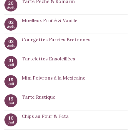
Tarte Pêche & Romarin
20
Août
Moelleux Fruité & Vanille
02
Août
Courgettes Farcies Bretonnes
02
Août
Tartelettes Ensoleillées
31
Juil
Mini Poivrons à la Mexicaine
19
Juil
Tarte Rustique
19
Juil
Chips au Four & Feta
10
Juil