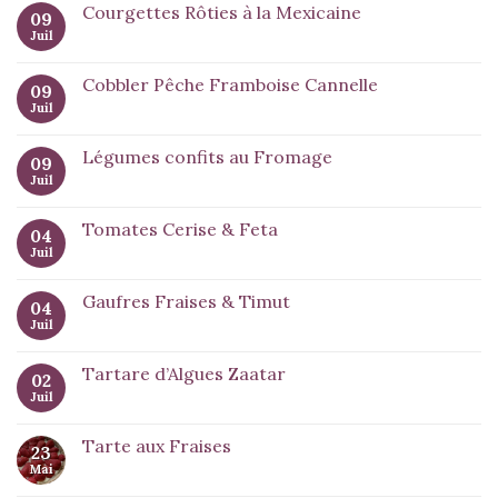
Courgettes Rôties à la Mexicaine
09
Juil
Cobbler Pêche Framboise Cannelle
09
Juil
Légumes confits au Fromage
09
Juil
Tomates Cerise & Feta
04
Juil
Gaufres Fraises & Timut
04
Juil
Tartare d’Algues Zaatar
02
Juil
Tarte aux Fraises
23
Mai