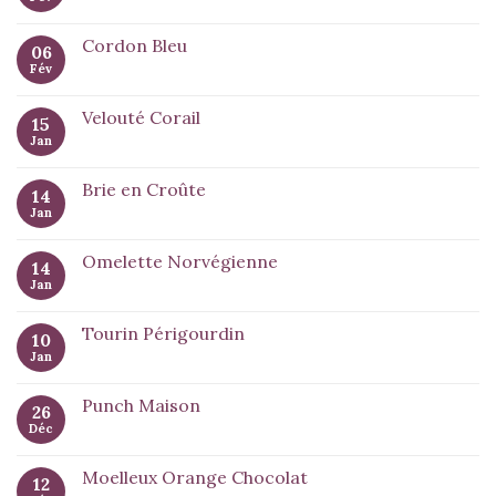
Cordon Bleu
06
Fév
Velouté Corail
15
Jan
Brie en Croûte
14
Jan
Omelette Norvégienne
14
Jan
Tourin Périgourdin
10
Jan
Punch Maison
26
Déc
Moelleux Orange Chocolat
12