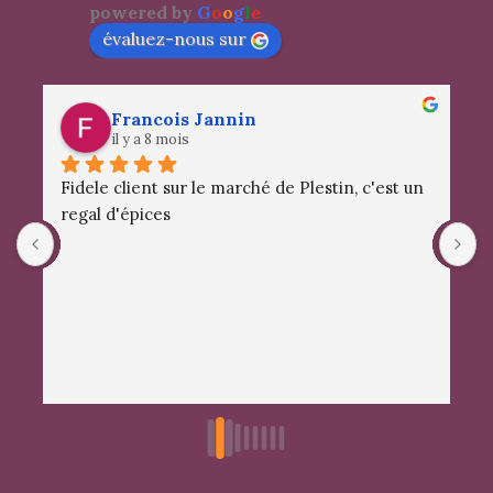
powered by
G
o
o
g
l
e
évaluez-nous sur
Francois Jannin
il y a 8 mois
Fidele client sur le marché de Plestin, c'est un 
S
regal d'épices
a
d
m
c
e