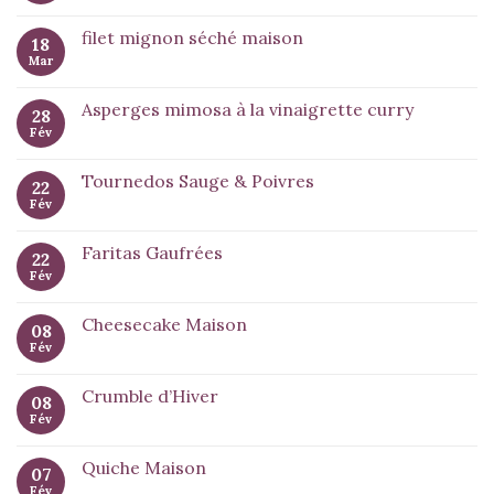
filet mignon séché maison
18
Mar
Asperges mimosa à la vinaigrette curry
28
Fév
Tournedos Sauge & Poivres
22
Fév
Faritas Gaufrées
22
Fév
Cheesecake Maison
08
Fév
Crumble d’Hiver
08
Fév
Quiche Maison
07
Fév