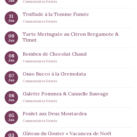
Jan
sur
Commentaires fermés
Minis
Gâteaux
Truffade à la Tomme Fumée
11
Chocolat
Jan
sur
Commentaires fermés
Tonka
Truffade
à
Tarte Meringuée au Citron Bergamote &
09
la
Timut
Jan
Tomme
Fumée
Bombes de Chocolat Chaud
08
Jan
sur
Commentaires fermés
Bombes
de
Osso Bucco à la Gremolata
07
Chocolat
Jan
sur
Commentaires fermés
Chaud
Osso
Bucco
Galette Pommes & Cannelle Sauvage
06
à
Jan
sur
Commentaires fermés
la
Galette
Gremolata
Pommes
Poulet aux Deux Moutardes
05
&
Jan
sur
Commentaires fermés
Cannelle
Poulet
Sauvage
aux
Gâteau du Gouter « Vacances de Noël
03
Deux