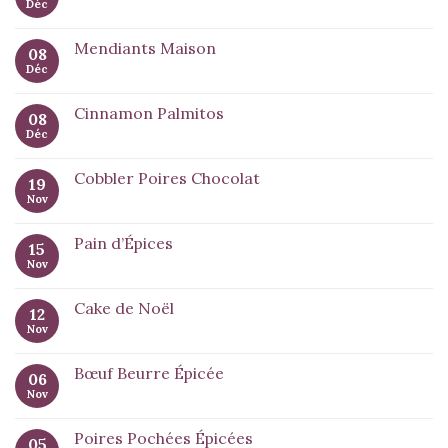
Déc
Mendiants Maison
08
Déc
Cinnamon Palmitos
08
Déc
Cobbler Poires Chocolat
19
Nov
Pain d’Épices
15
Nov
Cake de Noël
12
Nov
Bœuf Beurre Épicée
06
Nov
Poires Pochées Épicées
05