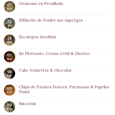
Ormeaux en Persillade
07
Mai
Effiloché de Poulet aux Asperges
26
Avr
Escalopes Involtini
28
Mar
Ile Flottante, Crème à l’Ail & Chorizo
02
Mar
Cake Noisettes & Chocolat
18
Fév
Chips de Patates Douces, Parmesan & Paprika
09
Fumé
Fév
Biscottis
09
Fév