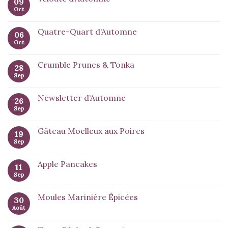
09
Oct
Quatre-Quart d’Automne
06
Oct
Crumble Prunes & Tonka
28
Sep
Newsletter d’Automne
26
Sep
Gâteau Moelleux aux Poires
19
Sep
Apple Pancakes
11
Sep
Moules Marinière Épicées
30
Août