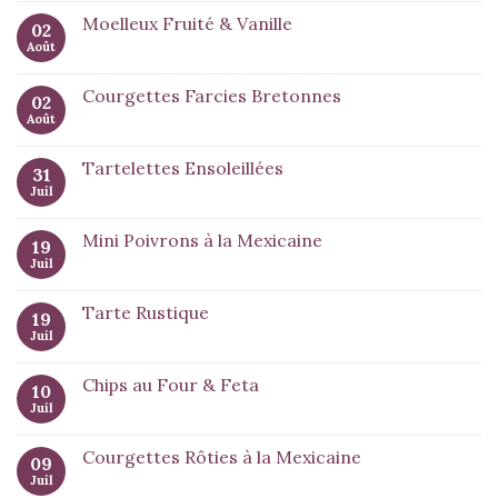
Moelleux Fruité & Vanille
02
Août
Courgettes Farcies Bretonnes
02
Août
Tartelettes Ensoleillées
31
Juil
Mini Poivrons à la Mexicaine
19
Juil
Tarte Rustique
19
Juil
Chips au Four & Feta
10
Juil
Courgettes Rôties à la Mexicaine
09
Juil