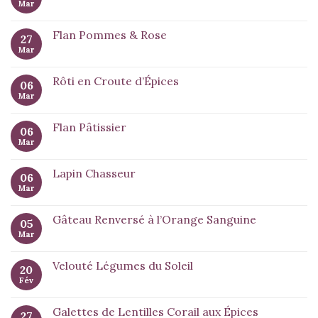
Mar
Flan Pommes & Rose
27
Mar
Rôti en Croute d’Épices
06
Mar
Flan Pâtissier
06
Mar
Lapin Chasseur
06
Mar
Gâteau Renversé à l’Orange Sanguine
05
Mar
Velouté Légumes du Soleil
20
Fév
Galettes de Lentilles Corail aux Épices
27