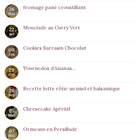
fromage pané croustillant
26
Mai
Mouclade au Curry Vert
22
Avr
Cookies Sarrasin Chocolat
09
Jan
Tournedos d’Ananas…
29
Oct
Recette lotte rôtie au miel et balsamique
26
Sep
Cheesecake Apéritif
25
Mai
Ormeaux en Persillade
07
Mai