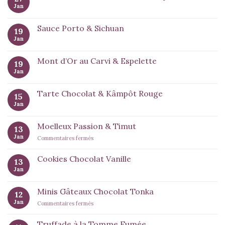
Jan
Sauce Porto & Sichuan
19
Jan
Mont d’Or au Carvi & Espelette
19
Jan
Tarte Chocolat & Kâmpôt Rouge
15
Jan
Moelleux Passion & Timut
13
Jan
sur
Commentaires fermés
Moelleux
Passion
Cookies Chocolat Vanille
13
&
Jan
Timut
Minis Gâteaux Chocolat Tonka
12
Jan
sur
Commentaires fermés
Minis
Gâteaux
Truffade à la Tomme Fumée