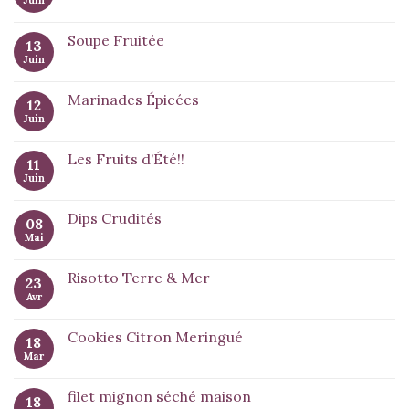
Juin
Soupe Fruitée
13
Juin
Marinades Épicées
12
Juin
Les Fruits d’Été!!
11
Juin
Dips Crudités
08
Mai
Risotto Terre & Mer
23
Avr
Cookies Citron Meringué
18
Mar
filet mignon séché maison
18