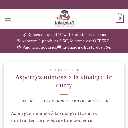
Passer
au
contenu
0
🌿 Épices de qualité
🧑‍🍳 Produits artisanaux
🎁 Achetez 3 produits à 5€, le 4ème est OFFERT !
💳 Paiement sécurisé
🚚 Livraison offerte dès 35€
BLOG RECETTES
Asperges mimosa à la vinaigrette
curry
PUBLIÉ LE
28 FÉVRIER 2024
PAR
TYDELICATESSEN
Asperges mimosa à la vinaigrette curry,
contrastes de saveurs et de couleurs!!!