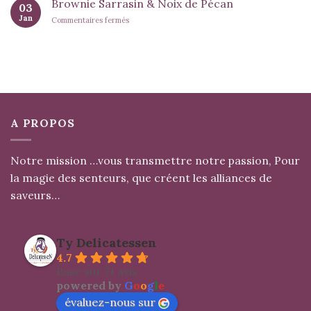
Brownie Sarrasin & Noix de Pécan
03
Gouter
Jan
sur
Commentaires fermés
« Vacances
Brownie
de
Sarrasin
Noël
&
Noix
de
Pécan
A PROPOS
Notre mission …vous transmettre notre passion, Pour
la magie des senteurs, que créent les alliances de
saveurs…
Ty Delicatessen
4.7
Basé sur 71 avis
powered by
G
o
o
g
l
e
évaluez-nous sur