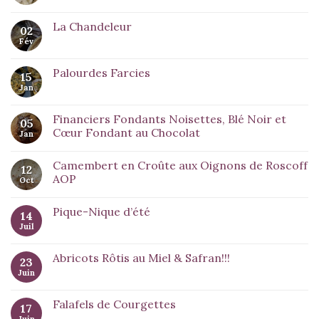
La Chandeleur
02
Fév
Palourdes Farcies
15
Jan
Financiers Fondants Noisettes, Blé Noir et
05
Cœur Fondant au Chocolat
Jan
Camembert en Croûte aux Oignons de Roscoff
12
AOP
Oct
Pique-Nique d’été
14
Juil
Abricots Rôtis au Miel & Safran!!!
23
Juin
Falafels de Courgettes
17