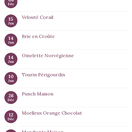
Fév
Velouté Corail
15
Jan
Brie en Croûte
14
Jan
Omelette Norvégienne
14
Jan
Tourin Périgourdin
10
Jan
Punch Maison
26
Déc
Moelleux Orange Chocolat
12
Déc