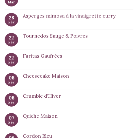
Mar
Asperges mimosa à la vinaigrette curry
28
Fév
Tournedos Sauge & Poivres
22
Fév
Faritas Gaufrées
22
Fév
Cheesecake Maison
08
Fév
Crumble d’Hiver
08
Fév
Quiche Maison
07
Fév
Cordon Bleu
06