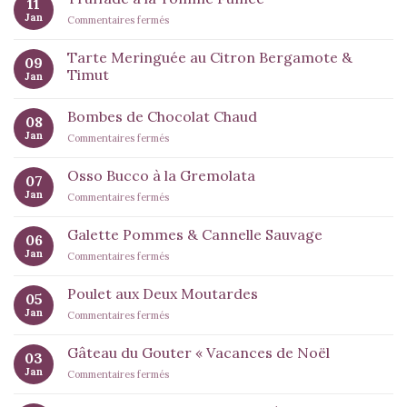
11
Chocolat
Jan
sur
Commentaires fermés
Tonka
Truffade
à
Tarte Meringuée au Citron Bergamote &
09
la
Timut
Jan
Tomme
Fumée
Bombes de Chocolat Chaud
08
Jan
sur
Commentaires fermés
Bombes
de
Osso Bucco à la Gremolata
07
Chocolat
Jan
sur
Commentaires fermés
Chaud
Osso
Bucco
Galette Pommes & Cannelle Sauvage
06
à
Jan
sur
Commentaires fermés
la
Galette
Gremolata
Pommes
Poulet aux Deux Moutardes
05
&
Jan
sur
Commentaires fermés
Cannelle
Poulet
Sauvage
aux
Gâteau du Gouter « Vacances de Noël
03
Deux
Jan
sur
Commentaires fermés
Moutardes
Gâteau
du