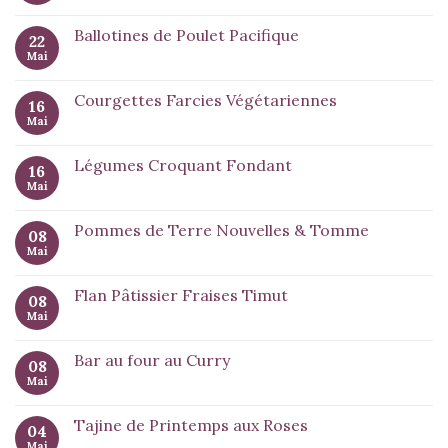
Ballotines de Poulet Pacifique
22
Mai
Courgettes Farcies Végétariennes
16
Mai
Légumes Croquant Fondant
16
Mai
Pommes de Terre Nouvelles & Tomme
08
Mai
Flan Pâtissier Fraises Timut
08
Mai
Bar au four au Curry
08
Mai
Tajine de Printemps aux Roses
04
Mai