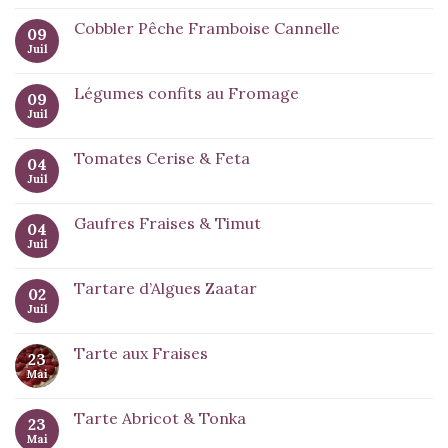
Cobbler Pêche Framboise Cannelle
09
Juil
Légumes confits au Fromage
09
Juil
Tomates Cerise & Feta
04
Juil
Gaufres Fraises & Timut
04
Juil
Tartare d’Algues Zaatar
02
Juil
Tarte aux Fraises
23
Mai
Tarte Abricot & Tonka
23
Mai