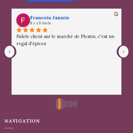
Francois Jannin
il y a 8 mois
Fidele client sur le marché de Plestin, c'est un 
S
regal d'épices
a
d
m
c
e
NAVIGATION