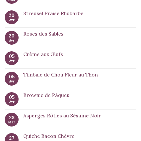
Streusel Fraise Rhubarbe
20
Avr
Roses des Sables
20
Avr
Crème aux Œufs
05
Avr
Timbale de Chou Fleur au Thon
05
Avr
Brownie de Pâques
05
Avr
Asperges Rôties au Sésame Noir
28
Mar
Quiche Bacon Chèvre
27