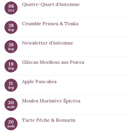
Quatre-Quart d’Automne
06
Oct
Crumble Prunes & Tonka
28
Sep
Newsletter d’Automne
26
Sep
Gâteau Moelleux aux Poires
19
Sep
Apple Pancakes
11
Sep
Moules Marinière Épicées
30
Août
Tarte Pêche & Romarin
20
Août