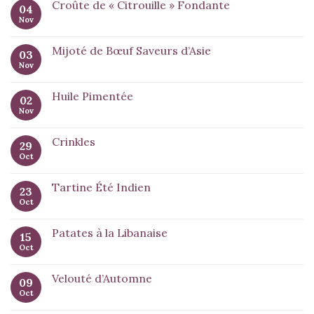
Croûte de « Citrouille » Fondante
04
Nov
Mijoté de Bœuf Saveurs d’Asie
03
Nov
Huile Pimentée
02
Nov
Crinkles
29
Oct
Tartine Été Indien
23
Oct
Patates à la Libanaise
15
Oct
Velouté d’Automne
09
Oct