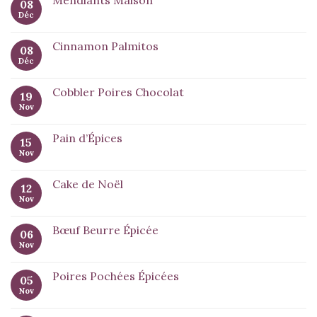
Mendiants Maison
08
Déc
Cinnamon Palmitos
08
Déc
Cobbler Poires Chocolat
19
Nov
Pain d’Épices
15
Nov
Cake de Noël
12
Nov
Bœuf Beurre Épicée
06
Nov
Poires Pochées Épicées
05
Nov