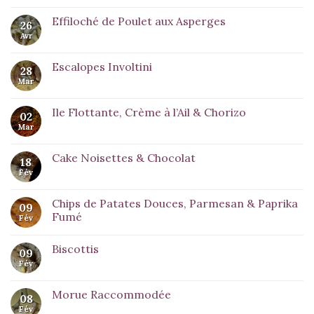
Effiloché de Poulet aux Asperges
26
Avr
Escalopes Involtini
28
Mar
Ile Flottante, Crème à l’Ail & Chorizo
02
Mar
Cake Noisettes & Chocolat
18
Fév
Chips de Patates Douces, Parmesan & Paprika
09
Fumé
Fév
Biscottis
09
Fév
Morue Raccommodée
08
Fév