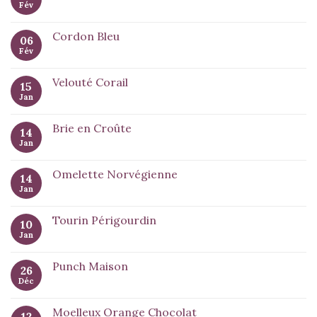
Fév
Cordon Bleu
06
Fév
Velouté Corail
15
Jan
Brie en Croûte
14
Jan
Omelette Norvégienne
14
Jan
Tourin Périgourdin
10
Jan
Punch Maison
26
Déc
Moelleux Orange Chocolat
12