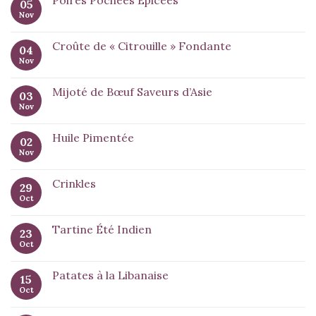
Poires Pochées Épicées
05
Nov
Croûte de « Citrouille » Fondante
04
Nov
Mijoté de Bœuf Saveurs d’Asie
03
Nov
Huile Pimentée
02
Nov
Crinkles
29
Oct
Tartine Été Indien
23
Oct
Patates à la Libanaise
15
Oct