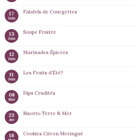
Falafels de Courgettes
17
Juin
Soupe Fruitée
13
Juin
Marinades Épicées
12
Juin
Les Fruits d’Été!!
11
Juin
Dips Crudités
08
Mai
Risotto Terre & Mer
23
Avr
Cookies Citron Meringué
18