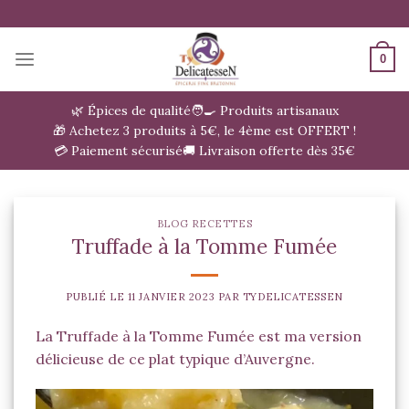
Passer
au
contenu
0
🌿 Épices de qualité
🧑‍🍳 Produits artisanaux
🎁 Achetez 3 produits à 5€, le 4ème est OFFERT !
💳 Paiement sécurisé
🚚 Livraison offerte dès 35€
BLOG RECETTES
Truffade à la Tomme Fumée
PUBLIÉ LE
11 JANVIER 2023
PAR
TYDELICATESSEN
La Truffade à la Tomme Fumée est ma version
délicieuse de ce plat typique d’Auvergne.