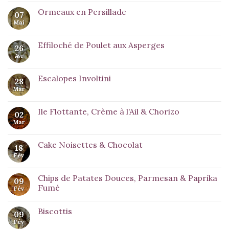
Ormeaux en Persillade
07
Mai
Effiloché de Poulet aux Asperges
26
Avr
Escalopes Involtini
28
Mar
Ile Flottante, Crème à l’Ail & Chorizo
02
Mar
Cake Noisettes & Chocolat
18
Fév
Chips de Patates Douces, Parmesan & Paprika
09
Fumé
Fév
Biscottis
09
Fév