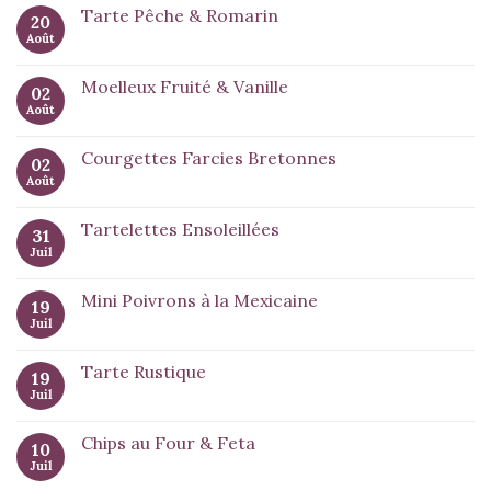
Tarte Pêche & Romarin
20
Août
Moelleux Fruité & Vanille
02
Août
Courgettes Farcies Bretonnes
02
Août
Tartelettes Ensoleillées
31
Juil
Mini Poivrons à la Mexicaine
19
Juil
Tarte Rustique
19
Juil
Chips au Four & Feta
10
Juil