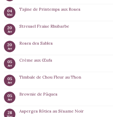
Tajine de Printemps aux Roses
04
Mai
Streusel Fraise Rhubarbe
20
Avr
Roses des Sables
20
Avr
Crème aux Œufs
05
Avr
Timbale de Chou Fleur au Thon
05
Avr
Brownie de Pâques
05
Avr
Asperges Rôties au Sésame Noir
28
Mar