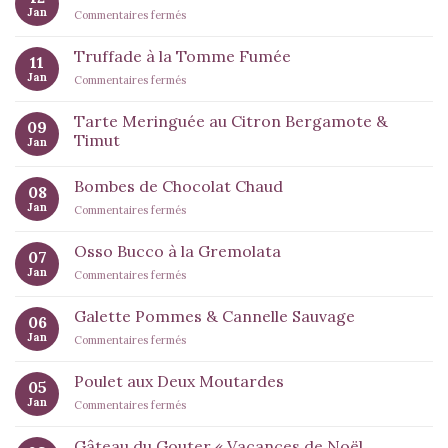
Jan
sur
Commentaires fermés
Minis
Gâteaux
Truffade à la Tomme Fumée
11
Chocolat
Jan
sur
Commentaires fermés
Tonka
Truffade
à
Tarte Meringuée au Citron Bergamote &
09
la
Timut
Jan
Tomme
Fumée
Bombes de Chocolat Chaud
08
Jan
sur
Commentaires fermés
Bombes
de
Osso Bucco à la Gremolata
07
Chocolat
Jan
sur
Commentaires fermés
Chaud
Osso
Bucco
Galette Pommes & Cannelle Sauvage
06
à
Jan
sur
Commentaires fermés
la
Galette
Gremolata
Pommes
Poulet aux Deux Moutardes
05
&
Jan
sur
Commentaires fermés
Cannelle
Poulet
Sauvage
aux
Gâteau du Gouter « Vacances de Noël