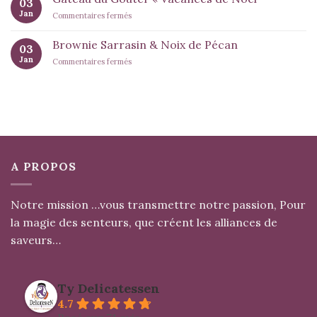
03
Deux
Jan
sur
Commentaires fermés
Moutardes
Gâteau
du
Brownie Sarrasin & Noix de Pécan
03
Gouter
Jan
sur
Commentaires fermés
« Vacances
Brownie
de
Sarrasin
Noël
&
Noix
de
Pécan
A PROPOS
Notre mission …vous transmettre notre passion, Pour
la magie des senteurs, que créent les alliances de
saveurs…
Ty Delicatessen
4.7