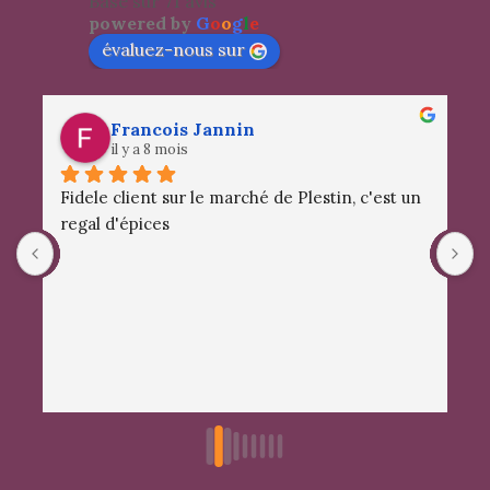
Basé sur 71 avis
powered by
G
o
o
g
l
e
évaluez-nous sur
Francois Jannin
il y a 8 mois
Fidele client sur le marché de Plestin, c'est un 
S
regal d'épices
a
d
m
c
e