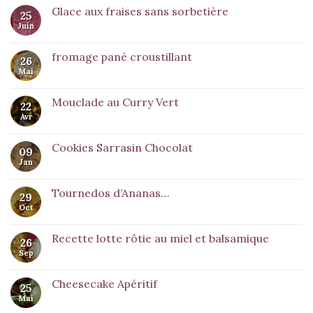
Glace aux fraises sans sorbetière
25
Juin
fromage pané croustillant
26
Mai
Mouclade au Curry Vert
22
Avr
Cookies Sarrasin Chocolat
09
Jan
Tournedos d’Ananas…
29
Oct
Recette lotte rôtie au miel et balsamique
26
Sep
Cheesecake Apéritif
25
Mai