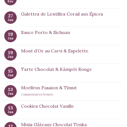
Fév
Galettes de Lentilles Corail aux Épices
27
Jan
Sauce Porto & Sichuan
19
Jan
Mont d’Or au Carvi & Espelette
19
Jan
Tarte Chocolat & Kâmpôt Rouge
15
Jan
Moelleux Passion & Timut
13
Jan
sur
Commentaires fermés
Moelleux
Passion
Cookies Chocolat Vanille
13
&
Jan
Timut
Minis Gâteaux Chocolat Tonka
12