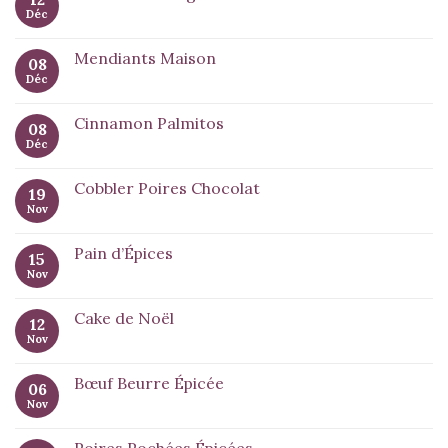
Déc
Mendiants Maison
08
Déc
Cinnamon Palmitos
08
Déc
Cobbler Poires Chocolat
19
Nov
Pain d’Épices
15
Nov
Cake de Noël
12
Nov
Bœuf Beurre Épicée
06
Nov