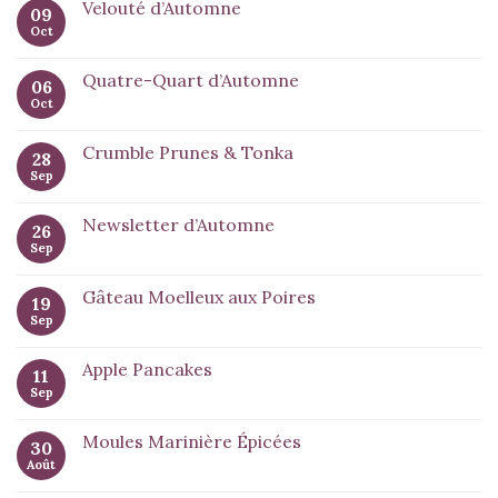
Velouté d’Automne
09
Oct
Quatre-Quart d’Automne
06
Oct
Crumble Prunes & Tonka
28
Sep
Newsletter d’Automne
26
Sep
Gâteau Moelleux aux Poires
19
Sep
Apple Pancakes
11
Sep
Moules Marinière Épicées
30
Août