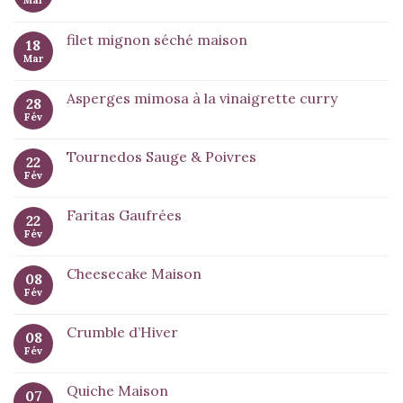
Mar
filet mignon séché maison
18
Mar
Asperges mimosa à la vinaigrette curry
28
Fév
Tournedos Sauge & Poivres
22
Fév
Faritas Gaufrées
22
Fév
Cheesecake Maison
08
Fév
Crumble d’Hiver
08
Fév
Quiche Maison
07