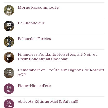
Morue Raccommodée
08
Fév
La Chandeleur
02
Fév
Palourdes Farcies
15
Jan
Financiers Fondants Noisettes, Blé Noir et
05
Cœur Fondant au Chocolat
Jan
Camembert en Croûte aux Oignons de Roscoff
12
AOP
Oct
Pique-Nique d’été
14
Juil
Abricots Rôtis au Miel & Safran!!!
23
Juin