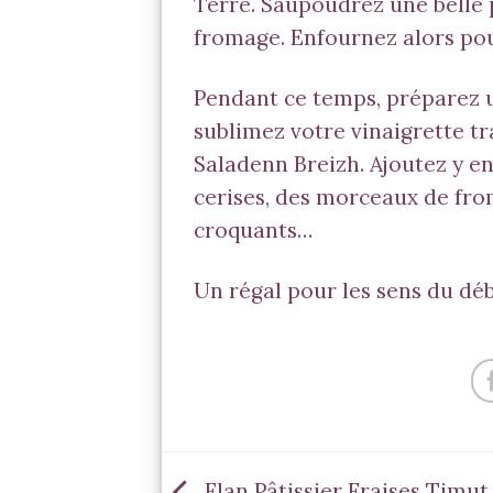
Terre. Saupoudrez une belle
fromage. Enfournez alors pour
Pendant ce temps, préparez u
sublimez votre vinaigrette t
Saladenn Breizh
. Ajoutez y e
cerises, des morceaux de fro
croquants…
Un régal pour les sens du déb
Flan Pâtissier Fraises Timut