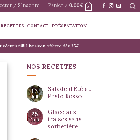
cter / S’inscrire
Panier /
0.00
€
0
 RECETTES
CONTACT
PRÉSENTATION
t sécurisé
🚚 Livraison offerte dès 35€
NOS RECETTES
Salade d’Été au
13
Pesto Rosso
Juil
Glace aux
25
fraises sans
Juin
sorbetière