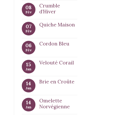
Crumble
08
d’Hiver
Fév
Quiche Maison
07
Fév
Cordon Bleu
06
Fév
Velouté Corail
15
Jan
Brie en Croûte
14
Jan
Omelette
14
Norvégienne
Jan