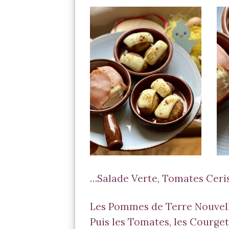
Pommes de Terre Nouvelles
T
& Tomme
…Salade Verte, Tomates Ceris
Les Pommes de Terre Nouvelle
Puis les Tomates, les Courge