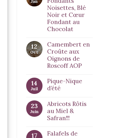
Fondants
Jan
Noisettes, Blé
Noir et Cœur
Fondant au
Chocolat
Camembert en
12
Croûte aux
Oct
Oignons de
Roscoff AOP
Pique-Nique
14
d’été
Juil
Abricots Rôtis
23
au Miel &
Juin
Safran!!!
Falafels de
17