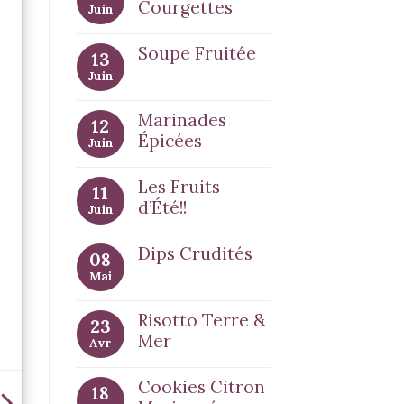
Courgettes
Juin
Soupe Fruitée
13
Juin
Marinades
12
Épicées
Juin
Les Fruits
11
d’Été!!
Juin
Dips Crudités
08
Mai
Risotto Terre &
23
Mer
Avr
Cookies Citron
18