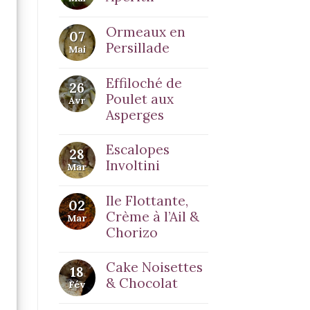
Ormeaux en
07
Persillade
Mai
Effiloché de
26
Poulet aux
Avr
Asperges
Escalopes
28
Involtini
Mar
Ile Flottante,
02
Crème à l’Ail &
Mar
Chorizo
Cake Noisettes
18
& Chocolat
Fév