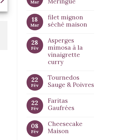
Meringué
Mar
filet mignon
18
séché maison
Mar
Asperges
28
mimosa à la
Fév
vinaigrette
curry
Tournedos
22
Sauge & Poivres
Fév
Faritas
22
Gaufrées
Fév
Cheesecake
08
Maison
Fév