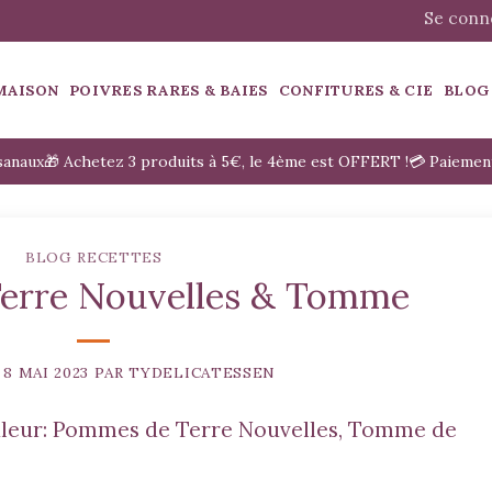
Se conne
MAISON
POIVRES RARES & BAIES
CONFITURES & CIE
BLOG
isanaux
🎁 Achetez 3 produits à 5€, le 4ème est OFFERT !
💳 Paiemen
BLOG RECETTES
erre Nouvelles & Tomme
E
8 MAI 2023
PAR
TYDELICATESSEN
uleur: Pommes de Terre Nouvelles, Tomme de