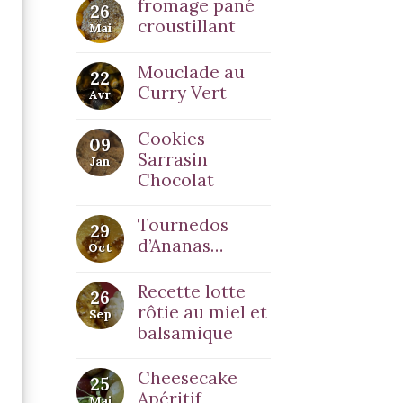
fromage pané
26
croustillant
Mai
Mouclade au
22
Curry Vert
Avr
Cookies
09
Sarrasin
Jan
Chocolat
Tournedos
29
d’Ananas…
Oct
Recette lotte
26
rôtie au miel et
Sep
balsamique
Cheesecake
25
Apéritif
Mai