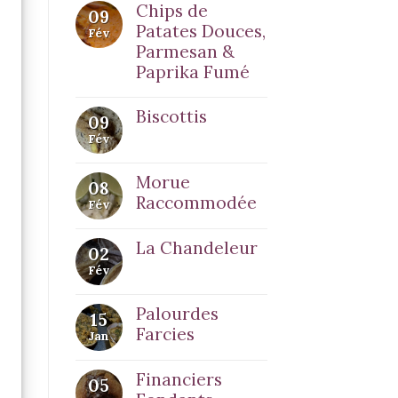
Chips de
09
Patates Douces,
Fév
Parmesan &
Paprika Fumé
Biscottis
09
Fév
Morue
08
Raccommodée
Fév
La Chandeleur
02
Fév
Palourdes
15
Farcies
Jan
Financiers
05