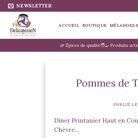
Passer
NEWSLETTER
au
contenu
ACCUEIL
BOUTIQUE
MÉLANGES 
🌿 Épices de qualité
🧑‍🍳 Produits art
Pommes de T
PUBLIÉ L
Dîner Printanier Haut en Co
Chèvre…