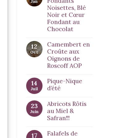
Fondants
Jan
Noisettes, Blé
Noir et Cœur
Fondant au
Chocolat
Camembert en
12
Croûte aux
Oct
Oignons de
Roscoff AOP
Pique-Nique
14
d’été
Juil
Abricots Rôtis
23
au Miel &
Juin
Safran!!!
Falafels de
17