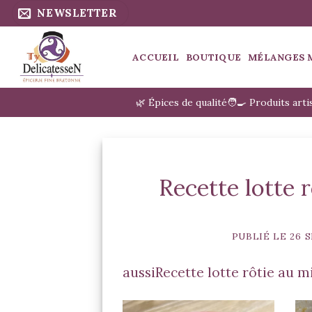
Passer
NEWSLETTER
au
contenu
ACCUEIL
BOUTIQUE
MÉLANGES 
🌿 Épices de qualité
🧑‍🍳 Produits art
Recette lotte 
PUBLIÉ LE
26 
aussiRecette lotte rôtie au m