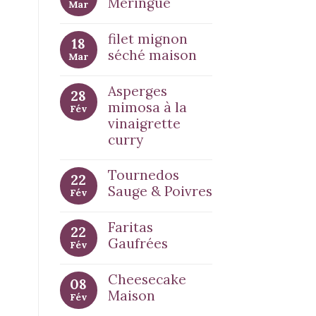
Meringué
Mar
filet mignon
18
séché maison
Mar
Asperges
28
mimosa à la
Fév
vinaigrette
curry
Tournedos
22
Sauge & Poivres
Fév
Faritas
22
Gaufrées
Fév
Cheesecake
08
Maison
Fév