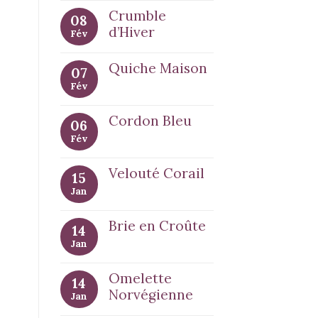
Crumble
08
d’Hiver
Fév
Quiche Maison
07
Fév
Cordon Bleu
06
Fév
Velouté Corail
15
Jan
Brie en Croûte
14
Jan
Omelette
14
Norvégienne
Jan