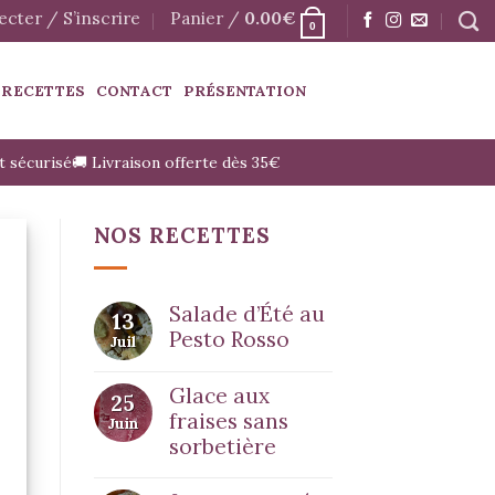
cter / S’inscrire
Panier /
0.00
€
0
 RECETTES
CONTACT
PRÉSENTATION
t sécurisé
🚚 Livraison offerte dès 35€
NOS RECETTES
Salade d’Été au
13
Pesto Rosso
Juil
Glace aux
25
fraises sans
Juin
sorbetière