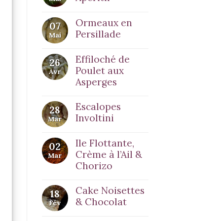
Ormeaux en
07
Persillade
Mai
Effiloché de
26
Poulet aux
Avr
Asperges
Escalopes
28
Involtini
Mar
Ile Flottante,
02
Crème à l’Ail &
Mar
Chorizo
Cake Noisettes
18
& Chocolat
Fév