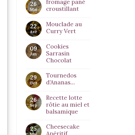
fromage pané
26
croustillant
Mai
Mouclade au
22
Curry Vert
Avr
Cookies
09
Sarrasin
Jan
Chocolat
Tournedos
29
d’Ananas…
Oct
Recette lotte
26
rôtie au miel et
Sep
balsamique
Cheesecake
25
Apéritif
Mai