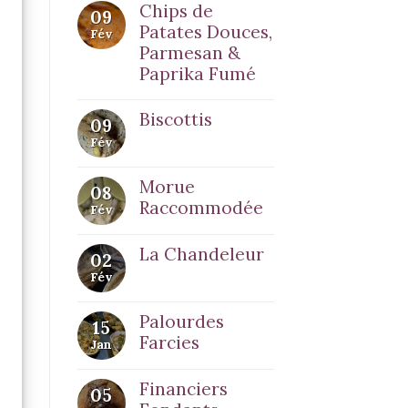
Chips de
09
Patates Douces,
Fév
Parmesan &
Paprika Fumé
Biscottis
09
Fév
Morue
08
Raccommodée
Fév
La Chandeleur
02
Fév
Palourdes
15
Farcies
Jan
Financiers
05