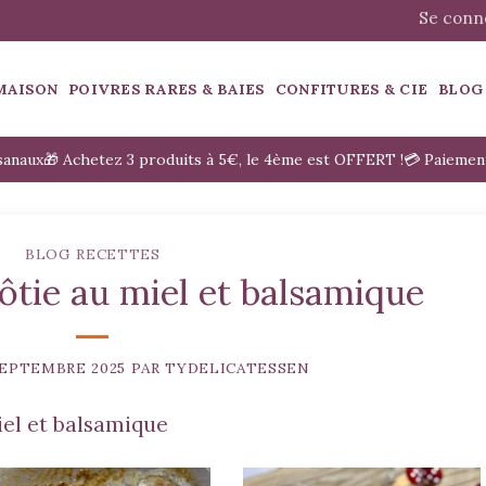
Se conne
MAISON
POIVRES RARES & BAIES
CONFITURES & CIE
BLOG
isanaux
🎁 Achetez 3 produits à 5€, le 4ème est OFFERT !
💳 Paiemen
BLOG RECETTES
rôtie au miel et balsamique
SEPTEMBRE 2025
PAR
TYDELICATESSEN
iel et balsamique