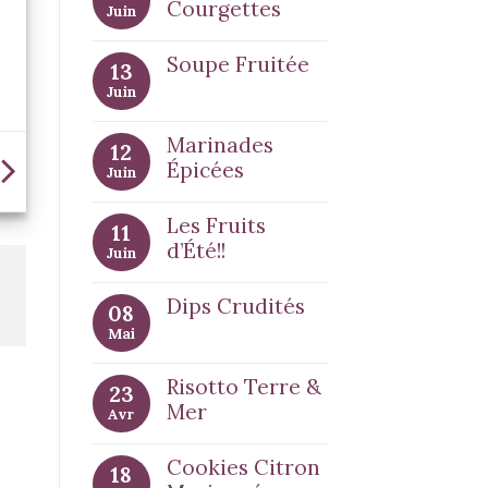
Courgettes
Juin
Soupe Fruitée
13
Juin
Marinades
12
Épicées
Juin
Les Fruits
11
d’Été!!
Juin
Dips Crudités
08
Mai
Risotto Terre &
23
Mer
Avr
Cookies Citron
18